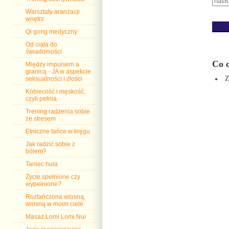
Warsztaty aranżacji
wnętrz
Qi gong medyczny
Od ciała do
świadomości
Co c
Między impulsem a
granicą - JA w aspekcie
Z
seksualności i złości
Kobiecość i męskość,
czyli pełnia
Trening radzenia sobie
ze stresem
Etniczne tańce w kręgu
Jak radzić sobie z
bólem?
Taniec hula
Życie spełnione czy
wypełnione?
Roztańczona wiosną,
wiosną w moim ciele
Masaż Lomi Lomi Nui