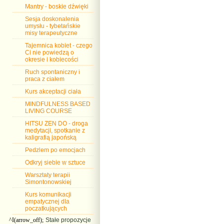
Mantry - boskie dźwięki
Sesja doskonalenia
umysłu - tybetańskie
misy terapeutyczne
Tajemnica kobiet - czego
Ci nie powiedzą o
okresie i kobiecości
Ruch spontaniczny i
praca z ciałem
Kurs akceptacji ciała
MINDFULNESS BASED
LIVING COURSE
HITSU ZEN DO - droga
medytacji, spotkanie z
kaligrafią japońską
Pedzlem po emocjach
Odkryj siebie w sztuce
Warsztaty terapii
Simontonowskiej
Kurs komunikacji
empatycznej dla
poczatkujących
^I(arrow_off);
Stałe propozycje