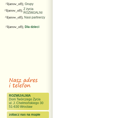
^I(arrow_off);
Grupy
Z życia
^I(arrow_off);
ROZWIJALNI
^I(arrow_off);
Nasi partnerzy
^I(arrow_off);
Dla dzieci
ROZWIJALNIA
Dom Twórczego Życia
ul. J. Chełmońskiego 30
51-630 Wrocław
zobacz nas na mapie