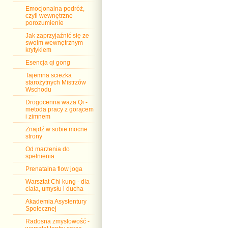
Emocjonalna podróż,
czyli wewnętrzne
porozumienie
Jak zaprzyjaźnić się ze
swoim wewnętrznym
krytykiem
Esencja qi gong
Tajemna scieżka
starożytnych Mistrzów
Wschodu
Drogocenna waza Qi -
metoda pracy z gorącem
i zimnem
Znajdź w sobie mocne
strony
Od marzenia do
spełnienia
Prenatalna flow joga
Warsztat Chi kung - dla
ciała, umysłu i ducha
Akademia Asystentury
Społecznej
Radosna zmysłowość -