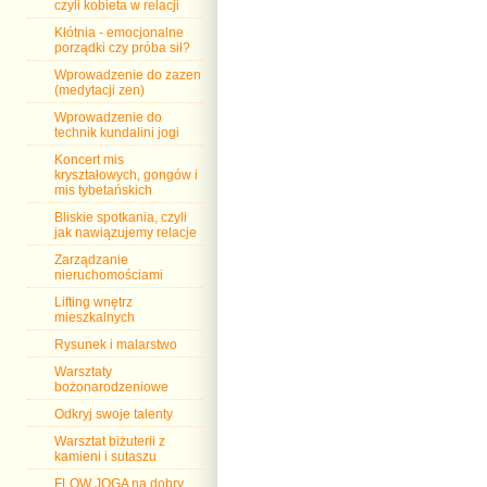
czyli kobieta w relacji
Kłótnia - emocjonalne
porządki czy próba sił?
Wprowadzenie do zazen
(medytacji zen)
Wprowadzenie do
technik kundalini jogi
Koncert mis
kryształowych, gongów i
mis tybetańskich
Bliskie spotkania, czyli
jak nawiązujemy relacje
Zarządzanie
nieruchomościami
Lifting wnętrz
mieszkalnych
Rysunek i malarstwo
Warsztaty
bożonarodzeniowe
Odkryj swoje talenty
Warsztat biżuterii z
kamieni i sutaszu
FLOW JOGA na dobry