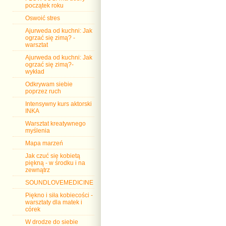
początek roku
Oswoić stres
Ajurweda od kuchni: Jak
ogrzać się zimą? -
warsztat
Ajurweda od kuchni: Jak
ogrzać się zimą?-
wykład
Odkrywam siebie
poprzez ruch
Intensywny kurs aktorski
INKA
Warsztat kreatywnego
myślenia
Mapa marzeń
Jak czuć się kobietą
piękną - w środku i na
zewnątrz
SOUNDLOVEMEDICINE
Piękno i siła kobiecości -
warsztaty dla matek i
córek
W drodze do siebie