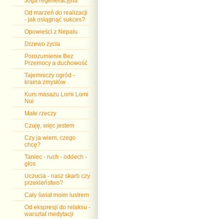
Joga regeneracyjna
Od marzeń do realizacji
- jak osiągnąć sukces?
Opowieści z Nepalu
Drzewo życia
Porozumienie Bez
Przemocy a duchowość
Tajemniczy ogród -
kraina zmysłów
Kurs masażu Lomi Lomi
Nui
Małe rzeczy
Czuję, więc jestem
Czy ja wiem, czego
chcę?
Taniec - ruch - oddech -
głos
Uczucia - nasz skarb czy
przekleństwo?
Cały świat moim lustrem
Od ekspresji do relaksu -
warsztat medytacji