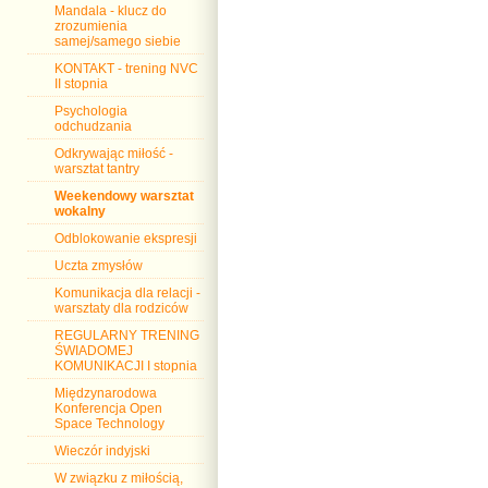
Mandala - klucz do
zrozumienia
samej/samego siebie
KONTAKT - trening NVC
II stopnia
Psychologia
odchudzania
Odkrywając miłość -
warsztat tantry
Weekendowy warsztat
wokalny
Odblokowanie ekspresji
Uczta zmysłów
Komunikacja dla relacji -
warsztaty dla rodziców
REGULARNY TRENING
ŚWIADOMEJ
KOMUNIKACJI I stopnia
Międzynarodowa
Konferencja Open
Space Technology
Wieczór indyjski
W związku z miłością,