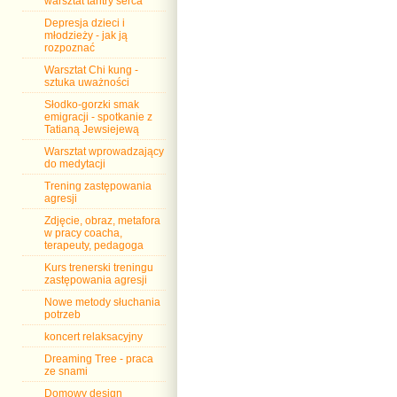
warsztat tantry serca
Depresja dzieci i
młodzieży - jak ją
rozpoznać
Warsztat Chi kung -
sztuka uważności
Słodko-gorzki smak
emigracji - spotkanie z
Tatianą Jewsiejewą
Warsztat wprowadzający
do medytacji
Trening zastępowania
agresji
Zdjęcie, obraz, metafora
w pracy coacha,
terapeuty, pedagoga
Kurs trenerski treningu
zastępowania agresji
Nowe metody słuchania
potrzeb
koncert relaksacyjny
Dreaming Tree - praca
ze snami
Domowy design