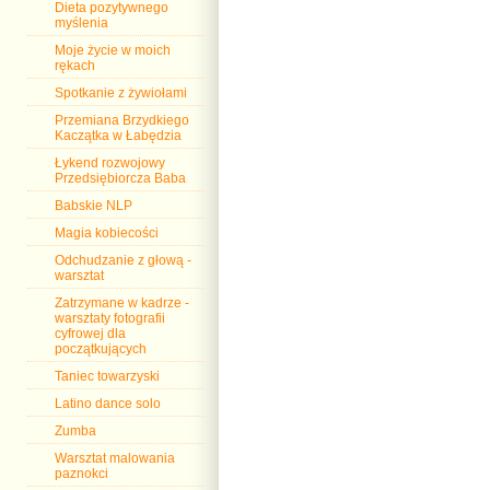
Dieta pozytywnego
myślenia
Moje życie w moich
rękach
Spotkanie z żywiołami
Przemiana Brzydkiego
Kaczątka w Łabędzia
Łykend rozwojowy
Przedsiębiorcza Baba
Babskie NLP
Magia kobiecości
Odchudzanie z głową -
warsztat
Zatrzymane w kadrze -
warsztaty fotografii
cyfrowej dla
początkujących
Taniec towarzyski
Latino dance solo
Zumba
Warsztat malowania
paznokci