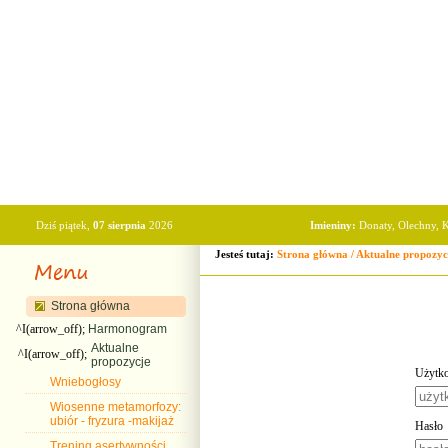
Dziś piątek,
07 sierpnia
2026
Imieniny:
Donaty, Olechny, K
Jesteś tutaj:
Strona główna
/
Aktualne propozyc
Strona główna
^I(arrow_off);
Harmonogram
Aktualne
^I(arrow_off);
propozycje
Użytk
Wniebogłosy
Wiosenne metamorfozy:
ubiór - fryzura -makijaż
Hasło
Trening asertywności