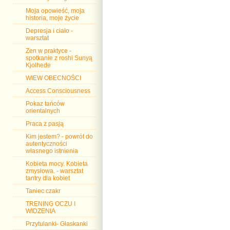
Moja opowieść, moja
historia, moje życie
Depresja i ciało -
warsztat
Zen w praktyce -
spotkanie z roshi Sunyą
Kjolhede
WIEW OBECNOŚCI
Access Consciousness
Pokaz tańców
orientalnych
Praca z pasją
Kim jestem? - powrót do
autentyczności
własnego istnienia
Kobieta mocy. Kobieta
zmysłowa. - warsztat
tantry dla kobiet
Taniec czakr
TRENING OCZU I
WIDZENIA
Przytulanki- Głaskanki