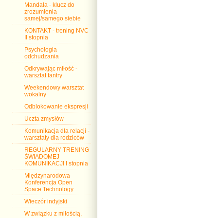
Mandala - klucz do
zrozumienia
samej/samego siebie
KONTAKT - trening NVC
II stopnia
Psychologia
odchudzania
Odkrywając miłość -
warsztat tantry
Weekendowy warsztat
wokalny
Odblokowanie ekspresji
Uczta zmysłów
Komunikacja dla relacji -
warsztaty dla rodziców
REGULARNY TRENING
ŚWIADOMEJ
KOMUNIKACJI I stopnia
Międzynarodowa
Konferencja Open
Space Technology
Wieczór indyjski
W związku z miłością,