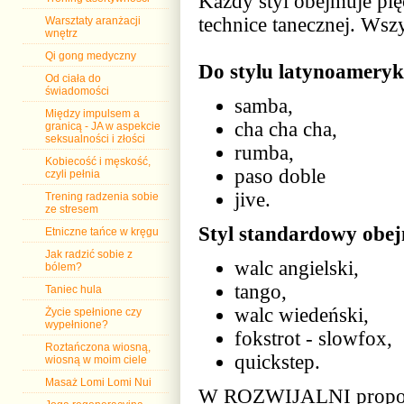
Każdy styl obejmuje pię
technice tanecznej. Wszy
Warsztaty aranżacji
wnętrz
Qi gong medyczny
Do stylu latynoameryka
Od ciała do
świadomości
samba,
Między impulsem a
cha cha cha,
granicą - JA w aspekcie
seksualności i złości
rumba,
Kobiecość i męskość,
paso doble
czyli pełnia
jive.
Trening radzenia sobie
ze stresem
Styl standardowy obej
Etniczne tańce w kręgu
Jak radzić sobie z
walc angielski,
bólem?
tango,
Taniec hula
walc wiedeński,
Życie spełnione czy
wypełnione?
fokstrot - slowfox,
Roztańczona wiosną,
quickstep.
wiosną w moim ciele
Masaż Lomi Lomi Nui
W ROZWIJALNI prop