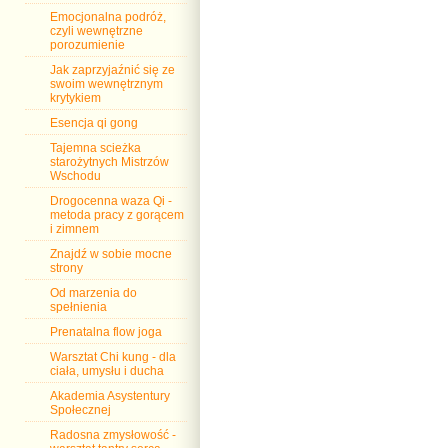
Emocjonalna podróż,
czyli wewnętrzne
porozumienie
Jak zaprzyjaźnić się ze
swoim wewnętrznym
krytykiem
Esencja qi gong
Tajemna scieżka
starożytnych Mistrzów
Wschodu
Drogocenna waza Qi -
metoda pracy z gorącem
i zimnem
Znajdź w sobie mocne
strony
Od marzenia do
spełnienia
Prenatalna flow joga
Warsztat Chi kung - dla
ciała, umysłu i ducha
Akademia Asystentury
Społecznej
Radosna zmysłowość -