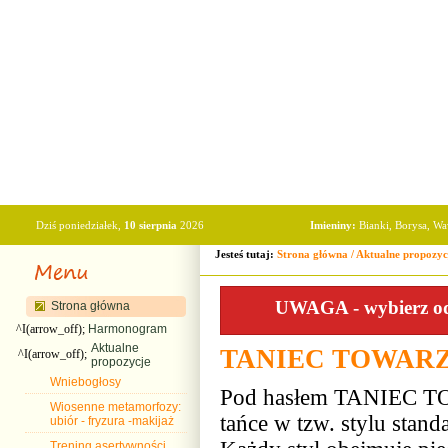
Dziś poniedziałek,
10 sierpnia
2026
Imieniny:
Bianki, Borysa, W
Jesteś tutaj:
Strona główna
/
Aktualne propozyc
UWAGA - wybierz odp
Strona główna
^I(arrow_off);
Harmonogram
Aktualne
TANIEC TOWAR
^I(arrow_off);
propozycje
Wniebogłosy
Pod hasłem TANIEC TOW
Wiosenne metamorfozy:
tańce w tzw. stylu stan
ubiór - fryzura -makijaż
Trening asertywności