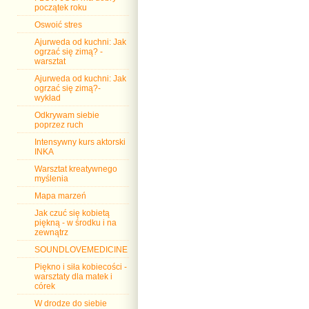
początek roku
Oswoić stres
Ajurweda od kuchni: Jak
ogrzać się zimą? -
warsztat
Ajurweda od kuchni: Jak
ogrzać się zimą?-
wykład
Odkrywam siebie
poprzez ruch
Intensywny kurs aktorski
INKA
Warsztat kreatywnego
myślenia
Mapa marzeń
Jak czuć się kobietą
piękną - w środku i na
zewnątrz
SOUNDLOVEMEDICINE
Piękno i siła kobiecości -
warsztaty dla matek i
córek
W drodze do siebie