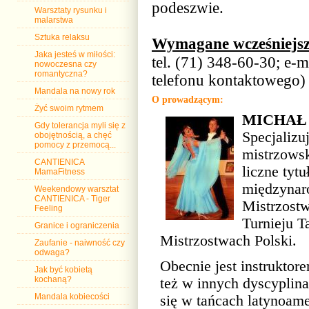
podeszwie.
Warsztaty rysunku i
malarstwa
Sztuka relaksu
Wymagane wcześniejsze
Jaka jesteś w miłości:
tel. (71) 348-60-30; e-m
nowoczesna czy
romantyczna?
telefonu kontaktowego)
Mandala na nowy rok
O prowadzącym:
Żyć swoim rytmem
MICHAŁ
Gdy tolerancja myli się z
Specjalizu
obojętnością, a chęć
pomocy z przemocą...
mistrzowsk
CANTIENICA
liczne tyt
MamaFitness
międzynar
Weekendowy warsztat
CANTIENICA - Tiger
Mistrzost
Feeling
Turnieju T
Granice i ograniczenia
Mistrzostwach Polski.
Zaufanie - naiwność czy
odwaga?
Obecnie jest instruktore
Jak być kobietą
też w innych dyscyplin
kochaną?
się w tańcach latynoam
Mandala kobiecości