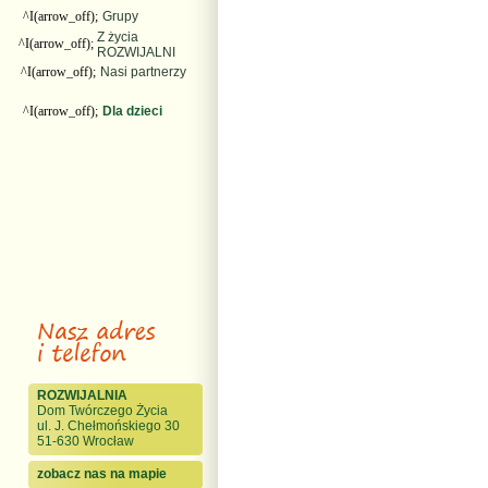
^I(arrow_off);
Grupy
Z życia
^I(arrow_off);
ROZWIJALNI
^I(arrow_off);
Nasi partnerzy
^I(arrow_off);
Dla dzieci
ROZWIJALNIA
Dom Twórczego Życia
ul. J. Chełmońskiego 30
51-630 Wrocław
zobacz nas na mapie