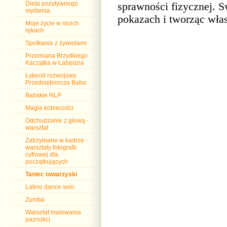
sprawności fizycznej. S
Dieta pozytywnego
myślenia
pokazach i tworząc włas
Moje życie w moich
rękach
Spotkanie z żywiołami
Przemiana Brzydkiego
Kaczątka w Łabędzia
Łykend rozwojowy
Przedsiębiorcza Baba
Babskie NLP
Magia kobiecości
Odchudzanie z głową -
warsztat
Zatrzymane w kadrze -
warsztaty fotografii
cyfrowej dla
początkujących
Taniec towarzyski
Latino dance solo
Zumba
Warsztat malowania
paznokci