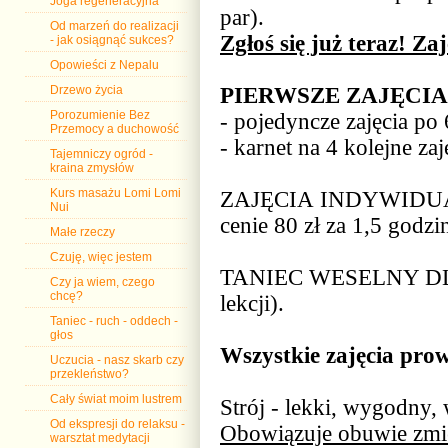
Joga regeneracyjna
par).
Od marzeń do realizacji
Zgłoś się już teraz! Z
- jak osiągnąć sukces?
Opowieści z Nepalu
PIERWSZE ZAJĘCIA
Drzewo życia
Porozumienie Bez
- pojedyncze zajęcia po 
Przemocy a duchowość
- karnet na 4 kolejne zaj
Tajemniczy ogród -
kraina zmysłów
Kurs masażu Lomi Lomi
ZAJĘCIA INDYWIDU
Nui
cenie 80 zł za 1,5 godzi
Małe rzeczy
Czuję, więc jestem
TANIEC WESELNY DLA M
Czy ja wiem, czego
chcę?
lekcji).
Taniec - ruch - oddech -
głos
Wszystkie zajęcia pro
Uczucia - nasz skarb czy
przekleństwo?
Cały świat moim lustrem
Strój - lekki, wygodny,
Od ekspresji do relaksu -
Obowiązuje obuwie zmi
warsztat medytacji