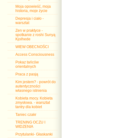
Moja opowieść, moja
historia, moje życie
Depresja i ciało -
warsztat
Zen w praktyce -
spotkanie z roshi Sunyą
Kjolhede
WIEW OBECNOŚCI
Access Consciousness
Pokaz tańców
orientalnych
Praca z pasją
Kim jestem? - powrót do
autentyczności
własnego istnienia
Kobieta mocy. Kobieta
zmysłowa. - warsztat
tantry dla kobiet
Taniec czakr
TRENING OCZU I
WIDZENIA
Przytulanki- Głaskanki