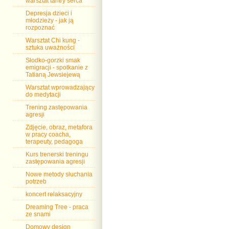
warsztat tantry serca
Depresja dzieci i
młodzieży - jak ją
rozpoznać
Warsztat Chi kung -
sztuka uważności
Słodko-gorzki smak
emigracji - spotkanie z
Tatianą Jewsiejewą
Warsztat wprowadzający
do medytacji
Trening zastępowania
agresji
Zdjęcie, obraz, metafora
w pracy coacha,
terapeuty, pedagoga
Kurs trenerski treningu
zastępowania agresji
Nowe metody słuchania
potrzeb
koncert relaksacyjny
Dreaming Tree - praca
ze snami
Domowy design