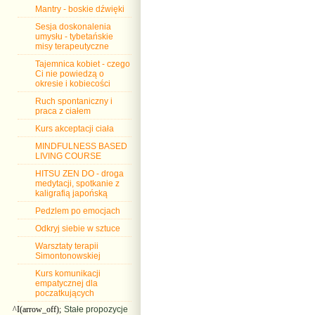
Mantry - boskie dźwięki
Sesja doskonalenia
umysłu - tybetańskie
misy terapeutyczne
Tajemnica kobiet - czego
Ci nie powiedzą o
okresie i kobiecości
Ruch spontaniczny i
praca z ciałem
Kurs akceptacji ciała
MINDFULNESS BASED
LIVING COURSE
HITSU ZEN DO - droga
medytacji, spotkanie z
kaligrafią japońską
Pedzlem po emocjach
Odkryj siebie w sztuce
Warsztaty terapii
Simontonowskiej
Kurs komunikacji
empatycznej dla
poczatkujących
^I(arrow_off);
Stałe propozycje