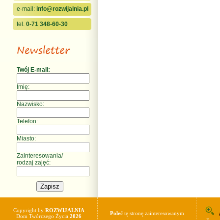
e-mail:
info@rozwijalnia.pl
tel.
0-71 348-60-30
Twój E-mail:
Imię:
Nazwisko:
Telefon:
Miasto:
Zainteresowania/
rodzaj zajęć:
Copyright by
ROZWIJALNIA
Poleć
tę stronę zainteresowanym
Dom Twórczego Życia
2026