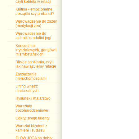
czyli kobieta w relacji
Kłótnia - emocjonalne
porządki czy próba sił?
Wprowadzenie do zazen
(medytacji zen)
Wprowadzenie do
technik kundalini jogi
Koncert mis
kryształowych, gongów i
mis tybetańskich
Bliskie spotkania, czyli
jak nawiązujemy relacje
Zarządzanie
nieruchomościami
Lifting wnętrz
mieszkalnych
Rysunek i malarstwo
Warsztaty
bożonarodzeniowe
Odkryj swoje talenty
Warsztat biżuterii z
kamieni i sutaszu
FLOW JOGA na dobry