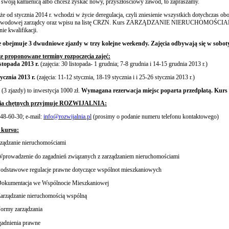
 swoją kamienicą albo chcesz zyskać nowy, przyszłościowy zawód, to zapraszamy.
 że od stycznia 2014 r. wchodzi w życie deregulacja, czyli zniesienie wszystkich dotychcza
 zawodowej zarządcy oraz wpisu na listę CRZN. Kurs ZARZĄDZANIE NIERUCHOMOŚCIAMI je
nie kwalifikacji.
e obejmuje 3 dwudniowe zjazdy w trzy kolejne weekendy. Zajęcia odbywają się w soboty i
ze proponowane terminy rozpoczęcia zajęć:
istopada 2013 r.
(zajęcia: 30 listopada- 1 grudnia; 7-8 grudnia i 14-15 grudnia 2013 r.)
tycznia 2013 r.
(zajęcia: 11-12 stycznia, 18-19 stycznia i i 25-26 stycznia 2013 r.)
 (3 zjazdy) to inwestycja 1000 zł.
Wymagana rezerwacja miejsc poparta przedpłatą. Kurs r
nia chętnych przyjmuje ROZWIJALNIA:
 348-60-30; e-mail:
info@rozwijalnia.pl
(prosimy o podanie numeru telefonu kontaktowego)
 kursu:
ządzanie nieruchomościami
prowadzenie do zagadnień związanych z zarządzaniem nieruchomościami
odstawowe regulacje prawne dotyczące wspólnot mieszkaniowych
okumentacja we Wspólnocie Mieszkaniowej
arządzanie nieruchomością wspólną
ormy zarządzania
adnienia prawne