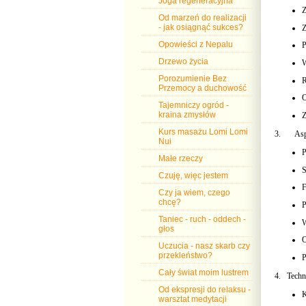
Joga regeneracyjna
Z
Od marzeń do realizacji
- jak osiągnąć sukces?
Z
Opowieści z Nepalu
P
Drzewo życia
W
Porozumienie Bez
R
Przemocy a duchowość
O
Tajemniczy ogród -
kraina zmysłów
Z
Kurs masażu Lomi Lomi
3.
Asp
Nui
P
Małe rzeczy
S
Czuję, więc jestem
F
Czy ja wiem, czego
chcę?
P
Taniec - ruch - oddech -
W
głos
O
Uczucia - nasz skarb czy
przekleństwo?
P
Cały świat moim lustrem
4. Techn
Od ekspresji do relaksu -
K
warsztat medytacji