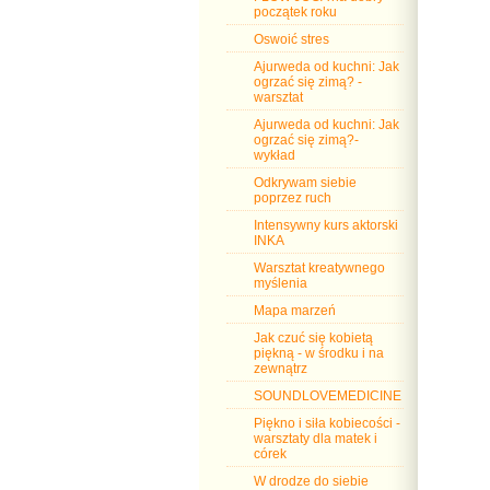
początek roku
Oswoić stres
Ajurweda od kuchni: Jak
ogrzać się zimą? -
warsztat
Ajurweda od kuchni: Jak
ogrzać się zimą?-
wykład
Odkrywam siebie
poprzez ruch
Intensywny kurs aktorski
INKA
Warsztat kreatywnego
myślenia
Mapa marzeń
Jak czuć się kobietą
piękną - w środku i na
zewnątrz
SOUNDLOVEMEDICINE
Piękno i siła kobiecości -
warsztaty dla matek i
córek
W drodze do siebie