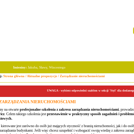
Imieniny:
Jakuba, Sławy, Wincentego
aj:
Strona główna
/
Aktualne propozycje
/
Zarządzanie nieruchomościami
UWAGA - wybierz odpowiedni szablon w sekcji 'Styl' dla dodaneg
ZARZĄDZANIA NIERUCHOMOŚCIAMI
my na otwarte
profesjonalne szkolenia z zakresu zarządzania nieruchomościami
, prowad
icz
. Celem takiego szkolenia jest
przestawienie w praktyczny sposób zagadnień i probl
niowych.
 kierowane jest zarówno do osób już mających styczność z branżą nieruchomości, jak i do osób
zarządzania budynkami. Jeśli więc chcesz uzupełnić i wzbogacić swoją wiedzę z zakresu zarząd