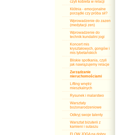
czyli kobieta w relacji
Kłótnia - emocjonalne
porządki czy próba sił?
Wprowadzenie do zazen
(medytacji zen)
Wprowadzenie do
technik kundalini jogi
Koncert mis
kryształowych, gongów i
mis tybetańskich
Bliskie spotkania, czyli
jak nawiązujemy relacje
Zarządzanie
nieruchomościami
Lifting wnętrz
mieszkalnych
Rysunek i malarstwo
Warsztaty
bożonarodzeniowe
Odkryj swoje talenty
Warsztat biżuterii z
kamieni i sutaszu
FLOW JOGA na dobry