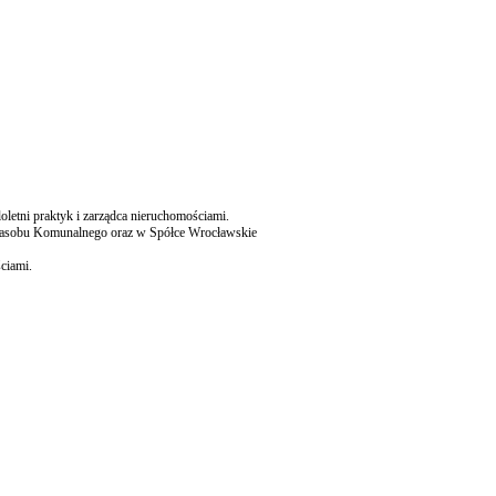
etni praktyk i zarządca nieruchomościami.
Zasobu Komunalnego oraz w Spółce Wrocławskie
ciami.