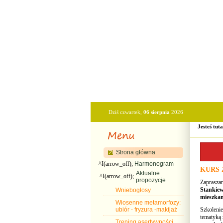
Dziś czwartek,
06 sierpnia
2026
Jesteś tut
Strona główna
^I(arrow_off);
Harmonogram
KURS 
Aktualne
^I(arrow_off);
propozycje
Zaprasza
Stankiew
Wniebogłosy
mieszka
Wiosenne metamorfozy:
ubiór - fryzura -makijaż
Szkolenie
tematyką 
Trening asertywności