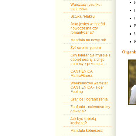
P
Warsztaty rysunku i
malarstwa
P
Sztuka relaksu
P
Jaka jesteś w miłości:
B
nowoczesna czy
romantyczna?
U
Mandala na nowy rok
P
Żyć swoim rytmem
Organi
Gdy tolerancja myli się z
obojętnością, a chęć
pomocy z przemocą...
CANTIENICA
MamaFitness
Weekendowy warsztat
CANTIENICA - Tiger
Feeling
Granice i ograniczenia
Zaufanie - naiwność czy
odwaga?
Jak być kobietą
kochaną?
Mandala kobiecości