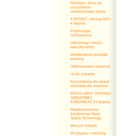
Mandala - klucz do
zrozumienia
samej/samego siebie
KONTAKT - trening NVC
II stopnia
Psychologia
odchudzania
Odkrywając miłość -
warsztat tantry
Weekendowy warsztat
wokalny
Odblokowanie ekspresji
Uczta zmysłów
Komunikacja dla relacji -
warsztaty dla rodziców
REGULARNY TRENING
ŚWIADOMEJ
KOMUNIKACJI I stopnia
Międzynarodowa
Konferencja Open
Space Technology
Wieczór indyjski
W związku z miłością,