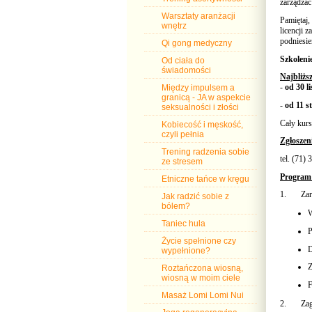
zarządzać
Warsztaty aranżacji
Pamiętaj,
wnętrz
licencji
podniesie
Qi gong medyczny
Szkoleni
Od ciała do
świadomości
Najbliżs
-
od 30 l
Między impulsem a
granicą - JA w aspekcie
-
od 11 s
seksualności i złości
Cały kurs
Kobiecość i męskość,
czyli pełnia
Zgłosze
Trening radzenia sobie
tel. (71)
ze stresem
Program
Etniczne tańce w kręgu
1.
Zar
Jak radzić sobie z
bólem?
W
Taniec hula
P
Życie spełnione czy
D
wypełnione?
Z
Roztańczona wiosną,
wiosną w moim ciele
F
Masaż Lomi Lomi Nui
2.
Zag