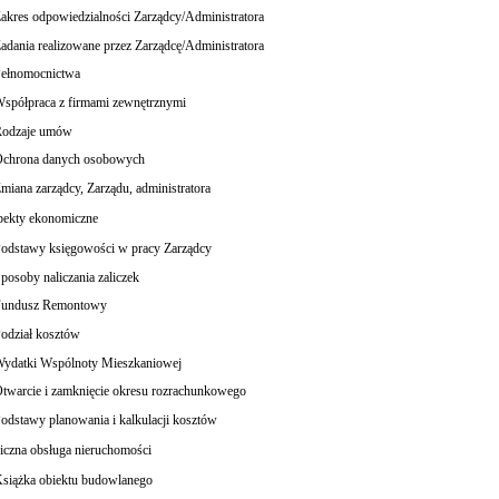
akres odpowiedzialności Zarządcy/Administratora
adania realizowane przez Zarządcę/Administratora
ełnomocnictwa
spółpraca z firmami zewnętrznymi
odzaje umów
chrona danych osobowych
miana zarządcy, Zarządu, administratora
ekty ekonomiczne
odstawy księgowości w pracy Zarządcy
posoby naliczania zaliczek
undusz Remontowy
odział kosztów
ydatki Wspólnoty Mieszkaniowej
twarcie i zamknięcie okresu rozrachunkowego
odstawy planowania i kalkulacji kosztów
iczna obsługa nieruchomości
siążka obiektu budowlanego