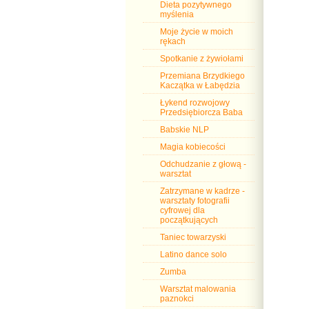
Dieta pozytywnego
myślenia
Moje życie w moich
rękach
Spotkanie z żywiołami
Przemiana Brzydkiego
Kaczątka w Łabędzia
Łykend rozwojowy
Przedsiębiorcza Baba
Babskie NLP
Magia kobiecości
Odchudzanie z głową -
warsztat
Zatrzymane w kadrze -
warsztaty fotografii
cyfrowej dla
początkujących
Taniec towarzyski
Latino dance solo
Zumba
Warsztat malowania
paznokci