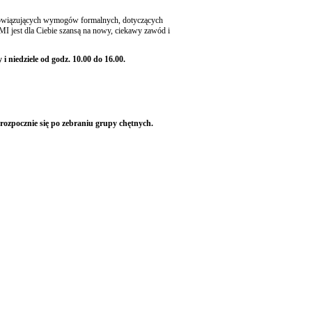
s obowiązujących wymogów formalnych, dotyczących
st dla Ciebie szansą na nowy, ciekawy zawód i
 niedziele od godz. 10.00 do 16.00.
ozpocznie się po zebraniu grupy chętnych.