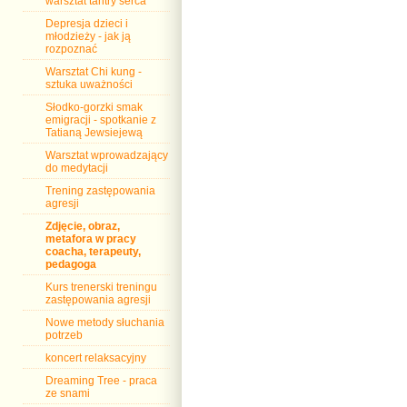
warsztat tantry serca
Depresja dzieci i
młodzieży - jak ją
rozpoznać
Warsztat Chi kung -
sztuka uważności
Słodko-gorzki smak
emigracji - spotkanie z
Tatianą Jewsiejewą
Warsztat wprowadzający
do medytacji
Trening zastępowania
agresji
Zdjęcie, obraz,
metafora w pracy
coacha, terapeuty,
pedagoga
Kurs trenerski treningu
zastępowania agresji
Nowe metody słuchania
potrzeb
koncert relaksacyjny
Dreaming Tree - praca
ze snami