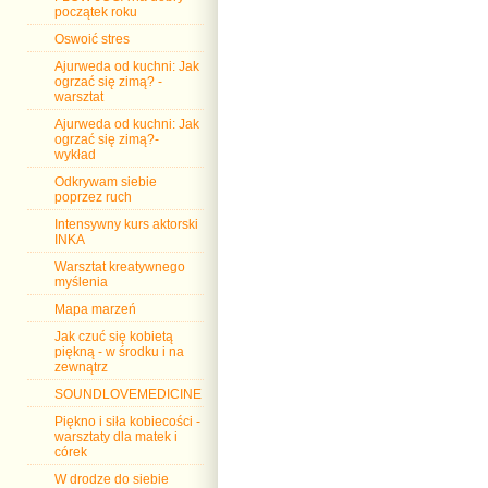
początek roku
Oswoić stres
Ajurweda od kuchni: Jak
ogrzać się zimą? -
warsztat
Ajurweda od kuchni: Jak
ogrzać się zimą?-
wykład
Odkrywam siebie
poprzez ruch
Intensywny kurs aktorski
INKA
Warsztat kreatywnego
myślenia
Mapa marzeń
Jak czuć się kobietą
piękną - w środku i na
zewnątrz
SOUNDLOVEMEDICINE
Piękno i siła kobiecości -
warsztaty dla matek i
córek
W drodze do siebie