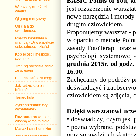
BASIC Points of You
, k
jest rozszerzenie warszta
Warsztaty aranżacji
wnętrz
nowe narzędzia i metody 
Qi gong medyczny
drugim człowiekiem.
Od ciała do
Proponujemy warsztat - 
świadomości
w oparciu o metodę Point
Między impulsem a
granicą - JA w aspekcie
zasady FotoTerapii oraz 
seksualności i złości
psychologii systemowej 
Kobiecość i męskość,
czyli pełnia
grudnia 2015r. od godz.
Trening radzenia sobie
16.00.
ze stresem
Zachęcamy do podróży pr
Etniczne tańce w kręgu
doświadczyć i zaobserwo
Jak radzić sobie z
bólem?
człowiekiem są zdjęcia, o
Taniec hula
Życie spełnione czy
Dzięki warsztatowi ucze
wypełnione?
Roztańczona wiosną,
• doświadczy, czym jest 
wiosną w moim ciele
• pozna wybrane, podsta
Masaż Lomi Lomi Nui
oraz sprawdzi ich skutec