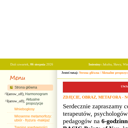
Dziś czwartek,
06 sierpnia
2026
Imieniny:
Jakuba, Sławy, Wi
Jesteś tutaj:
Strona główna
/
Aktualne propozyc
UWAGA
Strona główna
^I(arrow_off);
Harmonogram
ZDJĘCIE, OBRAZ, METAFORA -
Aktualne
^I(arrow_off);
propozycje
Serdecznie zapraszamy 
Wniebogłosy
terapeutów, psychologów
Wiosenne metamorfozy:
pedagogów na
6-godzinn
ubiór - fryzura -makijaż
Trening asertywności