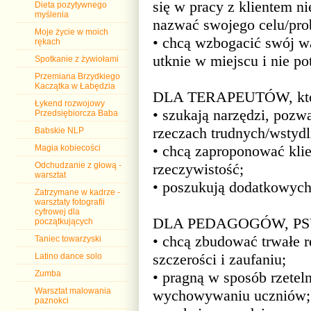
się w pracy z klientem n
Dieta pozytywnego
myślenia
nazwać swojego celu/pro
Moje życie w moich
• chcą wzbogacić swój war
rękach
utknie w miejscu i nie po
Spotkanie z żywiołami
Przemiana Brzydkiego
Kaczątka w Łabędzia
DLA TERAPEUTÓW, któ
Łykend rozwojowy
• szukają narzędzi, pozw
Przedsiębiorcza Baba
rzeczach trudnych/wstyd
Babskie NLP
• chcą zaproponować klie
Magia kobiecości
rzeczywistość;
Odchudzanie z głową -
warsztat
• poszukują dodatkowych 
Zatrzymane w kadrze -
warsztaty fotografii
cyfrowej dla
DLA PEDAGOGÓW, PSY
początkujących
• chcą zbudować trwałe 
Taniec towarzyski
szczerości i zaufaniu;
Latino dance solo
• pragną w sposób rzetel
Zumba
Warsztat malowania
wychowywaniu uczniów;
paznokci