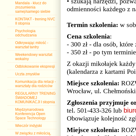
• szukają narzędzi, pozw
Mandala - klucz do
odmienności każdego z n
zrozumienia
samej/samego siebie
KONTAKT - trening NVC
Termin szkolenia:
w sobo
II stopnia
Psychologia
Cena szkolenia
:
odchudzania
- 300 zł - dla osób, które
Odkrywając miłość -
warsztat tantry
- 350 zł - po tym terminie
Weekendowy warsztat
wokalny
Z okazji mikołajek każd
Odblokowanie ekspresji
(kalendarza z kartami Po
Uczta zmysłów
Miejsce szkolenia:
ROZW
Komunikacja dla relacji -
warsztaty dla rodziców
Wrocław, ul. Chełmoński
REGULARNY TRENING
ŚWIADOMEJ
Zgłoszenia przyjmuje or
KOMUNIKACJI I stopnia
tel. 501-433-326 lub
biu
Międzynarodowa
Konferencja Open
Obowiązuje kolejność zgł
Space Technology
Wieczór indyjski
Miejsce szkolenia:
ROZW
W związku z miłością,