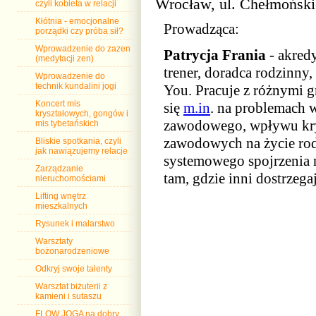
Wrocław, ul. Chełmoński
czyli kobieta w relacji
Kłótnia - emocjonalne
Prowadząca:
porządki czy próba sił?
Wprowadzenie do zazen
Patrycja Frania
- akred
(medytacji zen)
trener, doradca rodzinny,
Wprowadzenie do
technik kundalini jogi
You. Pracuje z różnymi 
Koncert mis
się
m.in
. na problemach 
kryształowych, gongów i
zawodowego, wpływu kry
mis tybetańskich
zawodowych na życie rodz
Bliskie spotkania, czyli
jak nawiązujemy relacje
systemowego spojrzenia n
Zarządzanie
tam, gdzie inni dostrzega
nieruchomościami
Lifting wnętrz
mieszkalnych
Rysunek i malarstwo
Warsztaty
bożonarodzeniowe
Odkryj swoje talenty
Warsztat biżuterii z
kamieni i sutaszu
FLOW JOGA na dobry