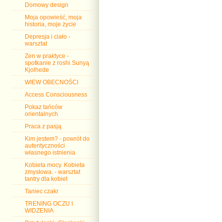
Domowy design
Moja opowieść, moja
historia, moje życie
Depresja i ciało -
warsztat
Zen w praktyce -
spotkanie z roshi Sunyą
Kjolhede
WIEW OBECNOŚCI
Access Consciousness
Pokaz tańców
orientalnych
Praca z pasją
Kim jestem? - powrót do
autentyczności
własnego istnienia
Kobieta mocy. Kobieta
zmysłowa. - warsztat
tantry dla kobiet
Taniec czakr
TRENING OCZU I
WIDZENIA