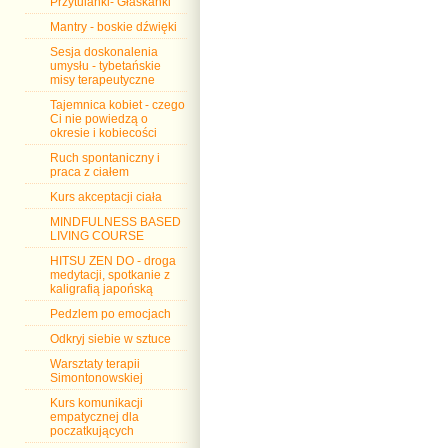
Przytulanki- Głaskanki
Mantry - boskie dźwięki
Sesja doskonalenia
umysłu - tybetańskie
misy terapeutyczne
Tajemnica kobiet - czego
Ci nie powiedzą o
okresie i kobiecości
Ruch spontaniczny i
praca z ciałem
Kurs akceptacji ciała
MINDFULNESS BASED
LIVING COURSE
HITSU ZEN DO - droga
medytacji, spotkanie z
kaligrafią japońską
Pedzlem po emocjach
Odkryj siebie w sztuce
Warsztaty terapii
Simontonowskiej
Kurs komunikacji
empatycznej dla
poczatkujących