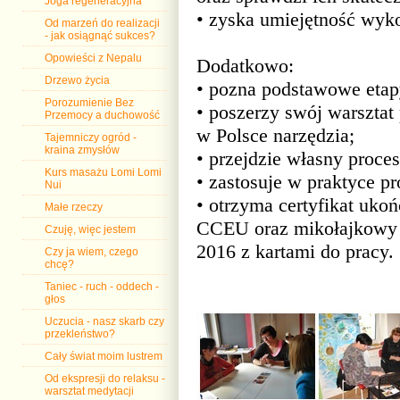
Joga regeneracyjna
• zyska umiejętność wyko
Od marzeń do realizacji
- jak osiągnąć sukces?
Opowieści z Nepalu
Dodatkowo:
Drzewo życia
• pozna podstawowe etap
Porozumienie Bez
• poszerzy swój warszta
Przemocy a duchowość
w Polsce narzędzia;
Tajemniczy ogród -
kraina zmysłów
• przejdzie własny proces
Kurs masażu Lomi Lomi
• zastosuje w praktyce 
Nui
• otrzyma certyfikat uko
Małe rzeczy
CCEU oraz mikołajkowy 
Czuję, więc jestem
2016 z kartami do pracy.
Czy ja wiem, czego
chcę?
Taniec - ruch - oddech -
głos
Uczucia - nasz skarb czy
przekleństwo?
Cały świat moim lustrem
Od ekspresji do relaksu -
warsztat medytacji