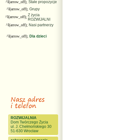
^I(arrow_off);
Stałe propozycje
^I(arrow_off);
Grupy
Z życia
^I(arrow_off);
ROZWIJALNI
^I(arrow_off);
Nasi partnerzy
^I(arrow_off);
Dla dzieci
ROZWIJALNIA
Dom Twórczego Życia
ul. J. Chełmońskiego 30
51-630 Wrocław