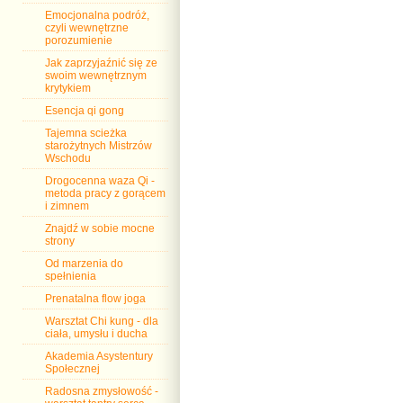
Emocjonalna podróż,
czyli wewnętrzne
porozumienie
Jak zaprzyjaźnić się ze
swoim wewnętrznym
krytykiem
Esencja qi gong
Tajemna scieżka
starożytnych Mistrzów
Wschodu
Drogocenna waza Qi -
metoda pracy z gorącem
i zimnem
Znajdź w sobie mocne
strony
Od marzenia do
spełnienia
Prenatalna flow joga
Warsztat Chi kung - dla
ciała, umysłu i ducha
Akademia Asystentury
Społecznej
Radosna zmysłowość -