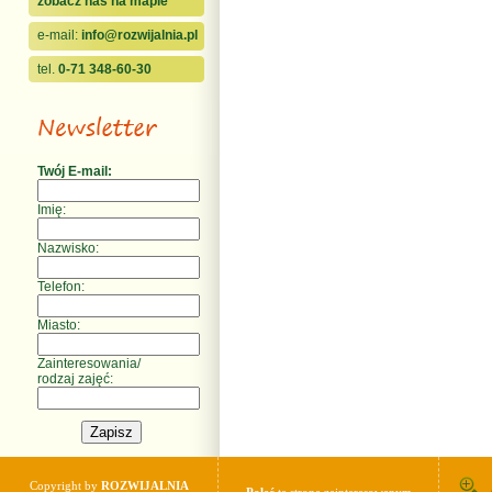
zobacz nas na mapie
e-mail:
info@rozwijalnia.pl
tel.
0-71 348-60-30
Twój E-mail:
Imię:
Nazwisko:
Telefon:
Miasto:
Zainteresowania/
rodzaj zajęć:
Copyright by
ROZWIJALNIA