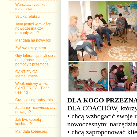
Warsztaty rysunku i
malarstwa
Sztuka relaksu
Jaka jesteś w miłości:
nowoczesna czy
romantyczna?
Mandala na nowy rok
Żyć swoim rytmem
Gdy tolerancja myli się z
obojętnością, a chęć
pomocy z przemocą...
CANTIENICA
MamaFitness
Weekendowy warsztat
CANTIENICA - Tiger
Feeling
DLA KOGO PRZEZNA
Granice i ograniczenia
DLA COACHÓW, którzy
Zaufanie - naiwność czy
odwaga?
• chcą wzbogacić swoje u
Jak być kobietą
nowoczesnymi narzędzia
kochaną?
• chcą zaproponować klie
Mandala kobiecości