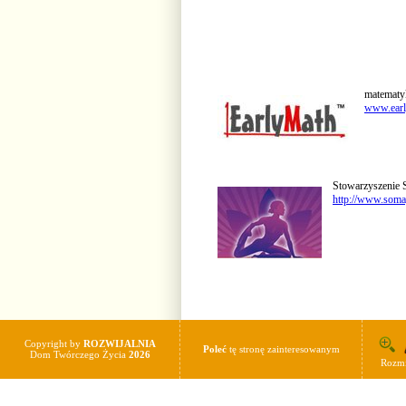
matematyk
www.earl
Stowarzyszenie 
http://www.soma
Copyright by
ROZWIJALNIA
Poleć
tę stronę zainteresowanym
Dom Twórczego Życia
2026
Rozmi