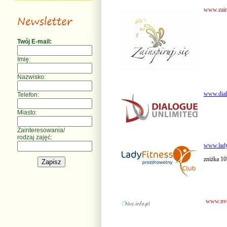
www.zain
Twój E-mail:
Imię:
Nazwisko:
www.dial
Telefon:
Miasto:
Zainteresowania/
rodzaj zajęć:
www.lady
zniżka 10
www.nvc