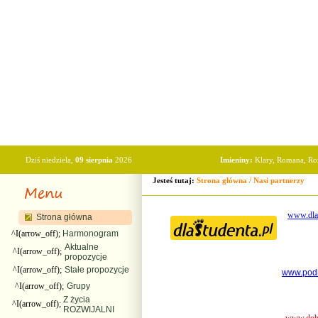
Dziś niedziela,
09 sierpnia
2026
Imieniny:
Klary, Romana, R
Jesteś tutaj:
Strona główna
/
Nasi partnerzy
www.dlaS
Strona główna
^I(arrow_off);
Harmonogram
Aktualne
^I(arrow_off);
propozycje
^I(arrow_off);
Stałe propozycje
www.podr
^I(arrow_off);
Grupy
Z życia
^I(arrow_off);
ROZWIJALNI