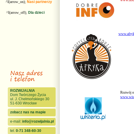
www.dobr
^I(arrow_on);
Nasi partnerzy
^I(arrow_off);
Dla dzieci
www.afryk
ROZWIJALNIA
Rozwój o
Dom Twórczego Życia
www.wist
ul. J. Chełmońskiego 30
51-630 Wrocław
zobacz nas na mapie
e-mail:
info@rozwijalnia.pl
tel.
0-71 348-60-30