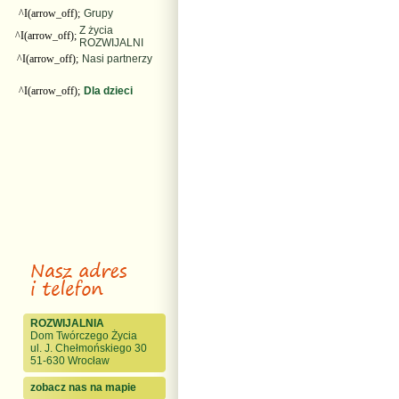
^I(arrow_off);
Grupy
Z życia
^I(arrow_off);
ROZWIJALNI
^I(arrow_off);
Nasi partnerzy
^I(arrow_off);
Dla dzieci
ROZWIJALNIA
Dom Twórczego Życia
ul. J. Chełmońskiego 30
51-630 Wrocław
zobacz nas na mapie