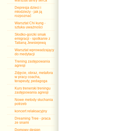
warsztat tantry serca
Depresja dzieci i
młodzieży - jak ją
rozpoznać
Warsztat Chi kung -
sztuka uważności
Słodko-gorzki smak
emigracji - spotkanie z
Tatianą Jewsiejewą
Warsztat wprowadzający
do medytacji
Trening zastępowania
agresji
Zdjęcie, obraz, metafora
w pracy coacha,
terapeuty, pedagoga
Kurs trenerski treningu
zastępowania agresji
Nowe metody słuchania
potrzeb
koncert relaksacyjny
Dreaming Tree - praca
ze snami
Domowy design