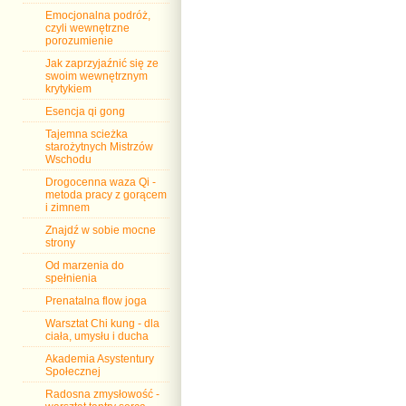
Emocjonalna podróż,
czyli wewnętrzne
porozumienie
Jak zaprzyjaźnić się ze
swoim wewnętrznym
krytykiem
Esencja qi gong
Tajemna scieżka
starożytnych Mistrzów
Wschodu
Drogocenna waza Qi -
metoda pracy z gorącem
i zimnem
Znajdź w sobie mocne
strony
Od marzenia do
spełnienia
Prenatalna flow joga
Warsztat Chi kung - dla
ciała, umysłu i ducha
Akademia Asystentury
Społecznej
Radosna zmysłowość -