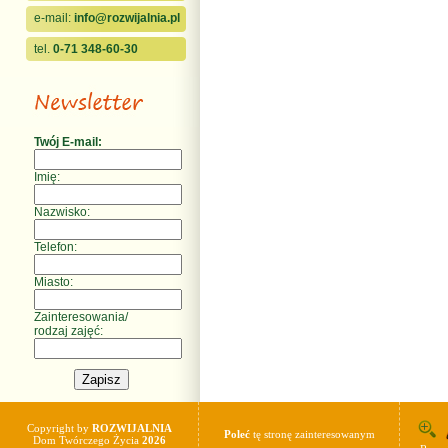
e-mail:
info@rozwijalnia.pl
tel.
0-71 348-60-30
Twój E-mail:
Imię:
Nazwisko:
Telefon:
Miasto:
Zainteresowania/
rodzaj zajęć:
Copyright by
ROZWIJALNIA
Poleć
tę stronę zainteresowanym
Dom Twórczego Życia
2026