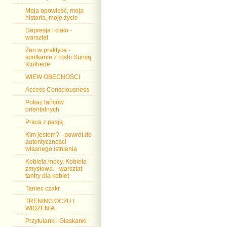
Moja opowieść, moja
historia, moje życie
Depresja i ciało -
warsztat
Zen w praktyce -
spotkanie z roshi Sunyą
Kjolhede
WIEW OBECNOŚCI
Access Consciousness
Pokaz tańców
orientalnych
Praca z pasją
Kim jestem? - powrót do
autentyczności
własnego istnienia
Kobieta mocy. Kobieta
zmysłowa. - warsztat
tantry dla kobiet
Taniec czakr
TRENING OCZU I
WIDZENIA
Przytulanki- Głaskanki