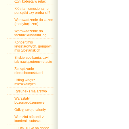
czyli kobieta w relacji
Kłótnia - emocjonalne
porządki czy próba sił?
Wprowadzenie do zazen
(medytacji zen)
Wprowadzenie do
technik kundalini jogi
Koncert mis
kryształowych, gongów i
mis tybetańskich
Bliskie spotkania, czyli
jak nawiązujemy relacje
Zarządzanie
nieruchomościami
Lifting wnętrz
mieszkalnych
Rysunek i malarstwo
Warsztaty
bożonarodzeniowe
Odkryj swoje talenty
Warsztat biżuterii z
kamieni i sutaszu
FLOW JOGA na dobry