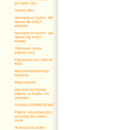
początek roku
Oswoić stres
Ajurweda od kuchni: Jak
ogrzać się zimą? -
warsztat
Ajurweda od kuchni: Jak
ogrzać się zimą?-
wykład
Odkrywam siebie
poprzez ruch
Intensywny kurs aktorski
INKA
Warsztat kreatywnego
myślenia
Mapa marzeń
Jak czuć się kobietą
piękną - w środku i na
zewnątrz
SOUNDLOVEMEDICINE
Piękno i siła kobiecości -
warsztaty dla matek i
córek
W drodze do siebie