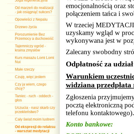
Joga regeneracyjna
emocjonalnością oraz sto
Od marzeń do realizacji
- jak osiągnąć sukces?
połączeniem tańca i swob
Opowieści z Nepalu
W trzeciej MEDYTACJI
Drzewo życia
uzyskamy wgląd w proce
Porozumienie Bez
Przemocy a duchowość
wykonywana jest w pozyc
Tajemniczy ogród -
kraina zmysłów
Zalecany swobodny strój
Kurs masażu Lomi Lomi
Odpłatność za udział 
Nui
Małe rzeczy
Warunkiem uczestnict
Czuję, więc jestem
widziana przedpłata 
Czy ja wiem, czego
chcę?
Zgłoszenia przyjmujem
Taniec - ruch - oddech -
głos
pocztą elektroniczną p
Uczucia - nasz skarb czy
telefonu kontaktowego)
przekleństwo?
Cały świat moim lustrem
Konto bankowe:
Od ekspresji do relaksu
- warsztat medytacji