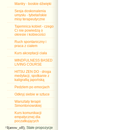
Mantry - boskie dźwięki
Sesja doskonalenia
umysłu - tybetańskie
misy terapeutyczne
Tajemnica kobiet - czego
Ci nie powiedzą o
okresie i kobiecości
Ruch spontaniczny i
praca z ciałem
Kurs akceptacji ciała
MINDFULNESS BASED
LIVING COURSE
HITSU ZEN DO - droga
medytacji, spotkanie z
kaligrafią japońską
Pedzlem po emocjach
Odkryj siebie w sztuce
Warsztaty terapii
Simontonowskiej
Kurs komunikacji
empatycznej dla
poczatkujących
^I(arrow_off);
Stałe propozycje