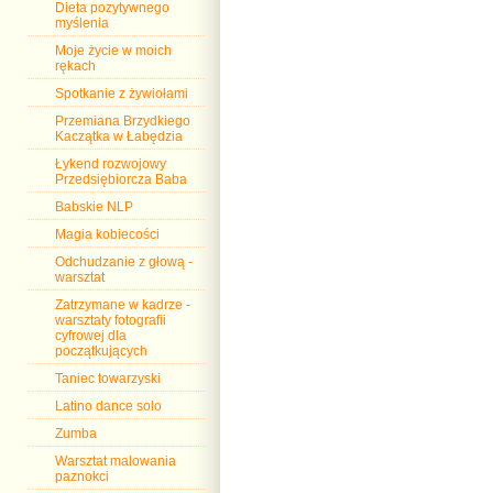
Dieta pozytywnego
myślenia
Moje życie w moich
rękach
Spotkanie z żywiołami
Przemiana Brzydkiego
Kaczątka w Łabędzia
Łykend rozwojowy
Przedsiębiorcza Baba
Babskie NLP
Magia kobiecości
Odchudzanie z głową -
warsztat
Zatrzymane w kadrze -
warsztaty fotografii
cyfrowej dla
początkujących
Taniec towarzyski
Latino dance solo
Zumba
Warsztat malowania
paznokci