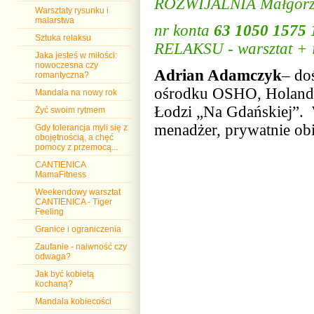
ROZWIJALNIA Małgorza
Warsztaty rysunku i
malarstwa
nr konta
63 1050 1575 
Sztuka relaksu
RELAKSU - warsztat + im
Jaka jesteś w miłości:
nowoczesna czy
Adrian Adamczyk
– do
romantyczna?
ośrodku OSHO, Holandi
Mandala na nowy rok
Łodzi „Na Gdańskiej”. 
Żyć swoim rytmem
menadżer, prywatnie ob
Gdy tolerancja myli się z
obojętnością, a chęć
pomocy z przemocą...
CANTIENICA
MamaFitness
Weekendowy warsztat
CANTIENICA - Tiger
Feeling
Granice i ograniczenia
Zaufanie - naiwność czy
odwaga?
Jak być kobietą
kochaną?
Mandala kobiecości