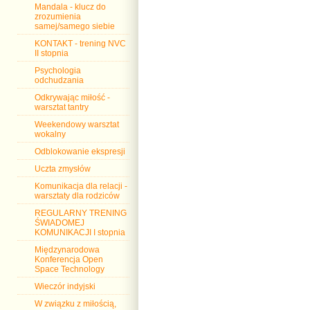
Mandala - klucz do
zrozumienia
samej/samego siebie
KONTAKT - trening NVC
II stopnia
Psychologia
odchudzania
Odkrywając miłość -
warsztat tantry
Weekendowy warsztat
wokalny
Odblokowanie ekspresji
Uczta zmysłów
Komunikacja dla relacji -
warsztaty dla rodziców
REGULARNY TRENING
ŚWIADOMEJ
KOMUNIKACJI I stopnia
Międzynarodowa
Konferencja Open
Space Technology
Wieczór indyjski
W związku z miłością,