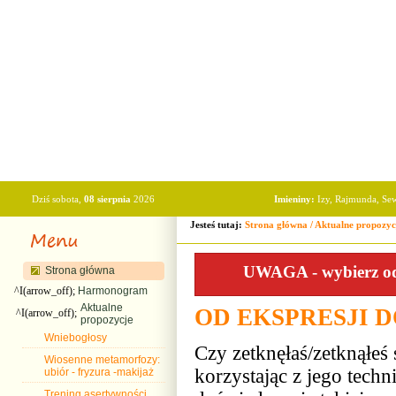
Dziś sobota,
08 sierpnia
2026
Imieniny:
Izy, Rajmunda, Se
Jesteś tutaj:
Strona główna
/
Aktualne propozyc
UWAGA - wybierz odp
Strona główna
^I(arrow_off);
Harmonogram
Aktualne
OD EKSPRESJI DO
^I(arrow_off);
propozycje
Wniebogłosy
Czy zetknęłaś/zetknąłeś
Wiosenne metamorfozy:
korzystając z jego tech
ubiór - fryzura -makijaż
Trening asertywności