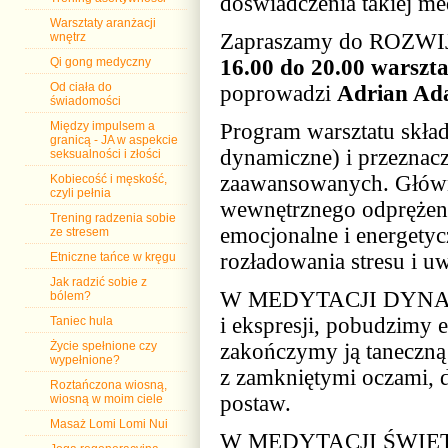
doświadczenia takiej med
Warsztaty aranżacji
Zapraszamy do ROZW
wnętrz
Qi gong medyczny
16.00 do 20.00
warszt
Od ciała do
poprowadzi
Adrian Ad
świadomości
Między impulsem a
Program warsztatu skład
granicą - JA w aspekcie
dynamiczne) i przeznacz
seksualności i złości
zaawansowanych. Główny
Kobiecość i męskość,
czyli pełnia
wewnętrznego odprężenia
Trening radzenia sobie
emocjonalne i energety
ze stresem
rozładowania stresu i u
Etniczne tańce w kręgu
Jak radzić sobie z
W MEDYTACJI DYNAMIC
bólem?
i ekspresji, pobudzimy 
Taniec hula
Życie spełnione czy
zakończymy ją taneczną c
wypełnione?
z zamkniętymi oczami, d
Roztańczona wiosną,
postaw.
wiosną w moim ciele
Masaż Lomi Lomi Nui
W MEDYTACJI ŚWIĘTEJ 