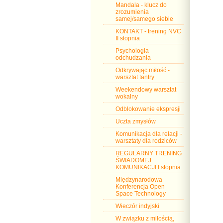
Mandala - klucz do
zrozumienia
samej/samego siebie
KONTAKT - trening NVC
II stopnia
Psychologia
odchudzania
Odkrywając miłość -
warsztat tantry
Weekendowy warsztat
wokalny
Odblokowanie ekspresji
Uczta zmysłów
Komunikacja dla relacji -
warsztaty dla rodziców
REGULARNY TRENING
ŚWIADOMEJ
KOMUNIKACJI I stopnia
Międzynarodowa
Konferencja Open
Space Technology
Wieczór indyjski
W związku z miłością,