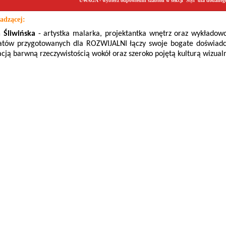
UWAGA - wybierz odpowiedni szablon w sekcji 'Styl' dla dodaneg
adzącej:
 Śliwińska
- artystka malarka, projektantka wnętrz oraz wykładow
atów przygotowanych dla ROZWIJALNI łączy swoje bogate doświadcze
acją barwną rzeczywistością wokół oraz szeroko pojętą kulturą wizual