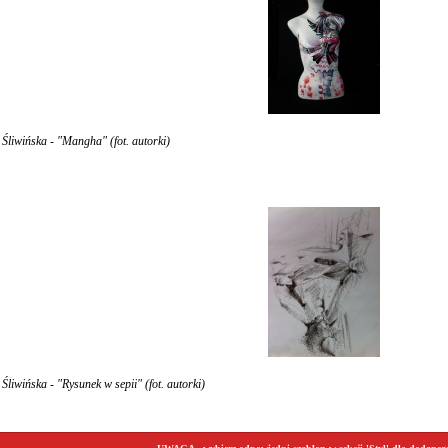
Śliwińska - "Mangha" (fot. autorki)
liwińska - "Rysunek w sepii" (fot. autorki)