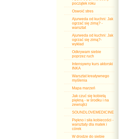
początek roku
Oswoić stres
Ajurweda od kuchni: Jak
ogrzać się zimą? -
warsztat
Ajurweda od kuchni: Jak
ogrzać się zimą?-
wykład
Odkrywam siebie
poprzez ruch
Intensywny kurs aktorski
INKA
Warsztat kreatywnego
myślenia
Mapa marzeń
Jak czuć się kobietą
piękną - w środku i na
zewnątrz
SOUNDLOVEMEDICINE
Piękno i siła kobiecości -
warsztaty dla matek i
córek
W drodze do siebie