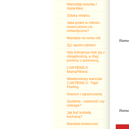
Warsztaty rysunku i
malarstwa
Sztuka relaksu
Jaka jesteś w miłości:
nowoczesna czy
romantyczna?
Mandala na nowy rok
Hanna 
Żyć swoim rytmem
Gdy tolerancja myli się z
obojętnością, a chęć
pomocy z przemocą...
CANTIENICA
MamaFitness
Weekendowy warsztat
CANTIENICA - Tiger
Feeling
Granice i ograniczenia
Zaufanie - naiwność czy
odwaga?
Hanna Ś
Jak być kobietą
kochaną?
Mandala kobiecości