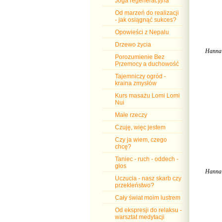
Joga regeneracyjna
Od marzeń do realizacji
- jak osiągnąć sukces?
Opowieści z Nepalu
Drzewo życia
Hanna Ś
Porozumienie Bez
Przemocy a duchowość
Tajemniczy ogród -
kraina zmysłów
Kurs masażu Lomi Lomi
Nui
Małe rzeczy
Czuję, więc jestem
Czy ja wiem, czego
chcę?
Taniec - ruch - oddech -
głos
Hanna Ś
Uczucia - nasz skarb czy
przekleństwo?
Cały świat moim lustrem
Od ekspresji do relaksu -
warsztat medytacji