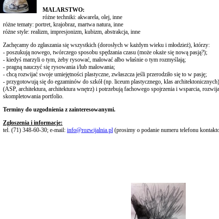
MALARSTWO:
różne techniki: akwarela, olej, inne
różne tematy: portret, krajobraz, martwa natura, inne
różne style: realizm, impresjonizm, kubizm, abstrakcja, inne
Zachęcamy do zgłaszania się wszystkich (dorosłych w każdym wieku i młodzież), którzy:
- poszukują nowego, twórczego sposobu spędzania czasu (może okaże się nową pasją?);
- kiedyś marzyli o tym, żeby rysować, malować albo właśnie o tym rozmyślają;
- pragną nauczyć się rysowania i/lub malowania;
- chcą rozwijać swoje umiejętności plastyczne, zwłaszcza jeśli przerodziło się to w pasję;
- przygotowują się do egzaminów do szkół (np. liceum plastycznego, klas architektonicznych
(ASP, architektura, architektura wnętrz) i potrzebują fachowego spojrzenia i wsparcia, rozwij
skompletowania portfolio.
Terminy do uzgodnienia z zainteresowanymi.
Zgłoszenia i informacje:
tel. (71) 348-60-30; e-mail:
info@rozwijalnia.pl
(prosimy o podanie numeru telefonu kontak