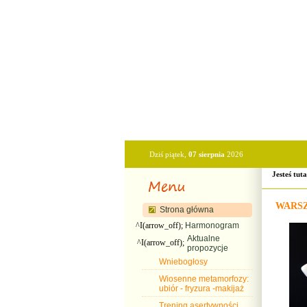
Dziś piątek,
07 sierpnia
2026
Jesteś tut
WARSZ
Strona główna
^I(arrow_off);
Harmonogram
Aktualne
^I(arrow_off);
propozycje
Wniebogłosy
Wiosenne metamorfozy:
ubiór - fryzura -makijaż
Trening asertywności