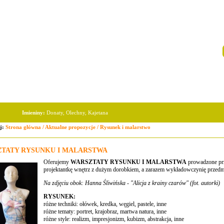
Imieniny:
Donaty, Olechny, Kajetana
aj:
Strona główna
/
Aktualne propozycje
/
Rysunek i malarstwo
TATY RYSUNKU I MALARSTWA
Oferujemy
WARSZTATY RYSUNKU I MALARSTWA
prowadzone pr
projektantkę wnętrz z dużym dorobkiem, a zarazem wykładowczynię przedm
Na zdjęciu obok: Hanna Śliwińska - "Alicja z krainy czarów" (fot. autorki)
RYSUNEK:
różne techniki: ołówek, kredka, węgiel, pastele, inne
różne tematy: portret, krajobraz, martwa natura, inne
różne style: realizm, impresjonizm, kubizm, abstrakcja, inne