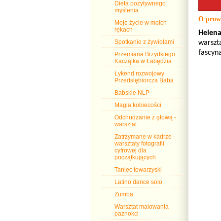
Dieta pozytywnego
myślenia
O prow
Moje życie w moich
rękach
Helena
Spotkanie z żywiołami
warszt
fascyn
Przemiana Brzydkiego
Kaczątka w Łabędzia
Łykend rozwojowy
Przedsiębiorcza Baba
Babskie NLP
Magia kobiecości
Odchudzanie z głową -
warsztat
Zatrzymane w kadrze -
warsztaty fotografii
cyfrowej dla
początkujących
Taniec towarzyski
Latino dance solo
Zumba
Warsztat malowania
paznokci