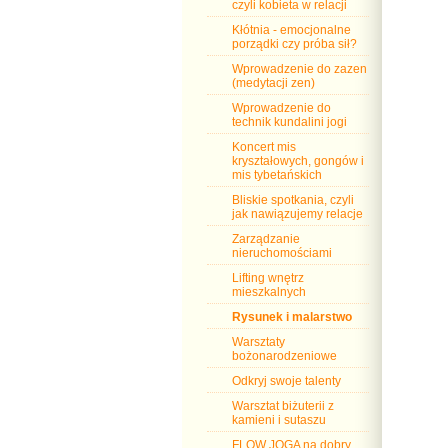
czyli kobieta w relacji
Kłótnia - emocjonalne
porządki czy próba sił?
Wprowadzenie do zazen
(medytacji zen)
Wprowadzenie do
technik kundalini jogi
Koncert mis
kryształowych, gongów i
mis tybetańskich
Bliskie spotkania, czyli
jak nawiązujemy relacje
Zarządzanie
nieruchomościami
Lifting wnętrz
mieszkalnych
Rysunek i malarstwo
Warsztaty
bożonarodzeniowe
Odkryj swoje talenty
Warsztat biżuterii z
kamieni i sutaszu
FLOW JOGA na dobry