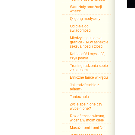
Warsztaty aranżacji
wnętrz
Qi gong medyczny
Od ciała do
świadomości
Między impulsem a
granicą - JA w aspekcie
seksualności i złości
Kobiecość i męskość,
czyli pełnia
Trening radzenia sobie
ze stresem
Etniczne tańce w kręgu
Jak radzić sobie z
bólem?
Taniec hula
Życie spełnione czy
wypełnione?
Roztańczona wiosną,
wiosną w moim ciele
Masaż Lomi Lomi Nui