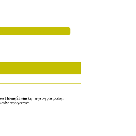
zez
Helenę Śliwińską
- artystkę plastyczkę i
iotów artystycznych.