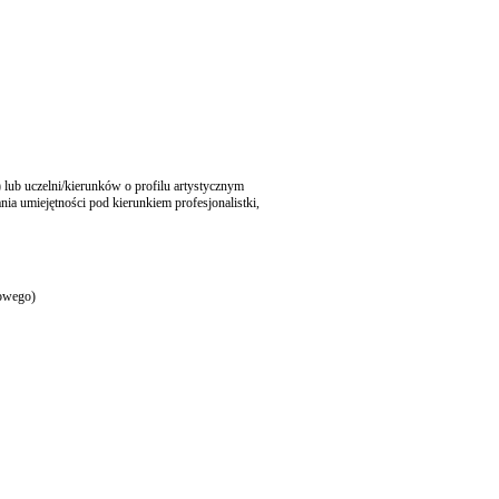
) lub uczelni/kierunków o profilu artystycznym
ania umiejętności pod kierunkiem profesjonalistki,
towego)