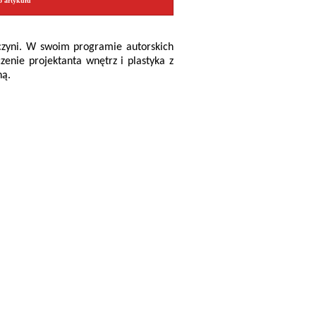
o artykułu
czyni. W swoim programie autorskich
nie projektanta wnętrz i plastyka z
ną.