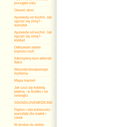
początek roku
Oswoić stres
Ajurweda od kuchni: Jak
ogrzać się zimą? -
warsztat
Ajurweda od kuchni: Jak
ogrzać się zimą?-
wykład
Odkrywam siebie
poprzez ruch
Intensywny kurs aktorski
INKA
Warsztat kreatywnego
myślenia
Mapa marzeń
Jak czuć się kobietą
piękną - w środku i na
zewnątrz
SOUNDLOVEMEDICINE
Piękno i siła kobiecości -
warsztaty dla matek i
córek
W drodze do siebie