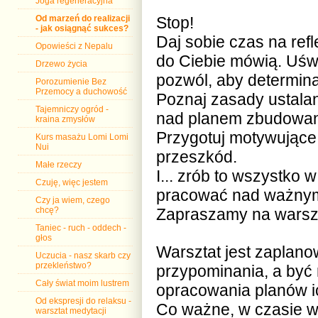
Joga regeneracyjna
Od marzeń do realizacji
Stop!
- jak osiągnąć sukces?
Daj sobie czas na refl
Opowieści z Nepalu
do Ciebie mówią. Uśw
Drzewo życia
pozwól, aby determina
Porozumienie Bez
Przemocy a duchowość
Poznaj zasady ustalan
Tajemniczy ogród -
nad planem zbudowan
kraina zmysłów
Przygotuj motywujące
Kurs masażu Lomi Lomi
Nui
przeszkód.
Małe rzeczy
I... zrób to wszystko 
Czuję, więc jestem
pracować nad ważnymi
Czy ja wiem, czego
chcę?
Zapraszamy na warszt
Taniec - ruch - oddech -
głos
Warsztat jest zaplano
Uczucia - nasz skarb czy
przekleństwo?
przypominania, a być
Cały świat moim lustrem
opracowania planów ich
Od ekspresji do relaksu -
Co ważne, w czasie w
warsztat medytacji