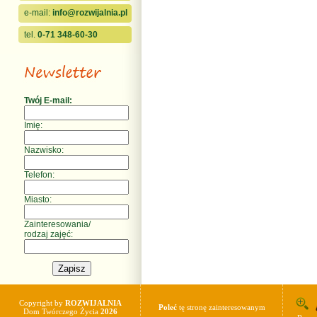
e-mail:
info@rozwijalnia.pl
tel.
0-71 348-60-30
Twój E-mail:
Imię:
Nazwisko:
Telefon:
Miasto:
Zainteresowania/
rodzaj zajęć:
Copyright by
ROZWIJALNIA
Poleć
tę stronę zainteresowanym
Dom Twórczego Życia
2026