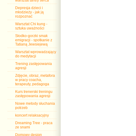
warsztat tantry serca
Depresja dzieci i
młodzieży - jak ją
rozpoznać
Warsztat Chi kung -
sztuka uważności
Słodko-gorzki smak
emigracji - spotkanie z
Tatianą Jewsiejewą
Warsztat wprowadzający
do medytacji
Trening zastępowania
agresji
Zdjęcie, obraz, metafora
w pracy coacha,
terapeuty, pedagoga
Kurs trenerski treningu
zastępowania agresji
Nowe metody słuchania
potrzeb
koncert relaksacyjny
Dreaming Tree - praca
ze snami
Domowy design