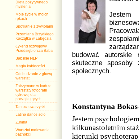
Dieta pozytywnego
myślenia
Jestem p
Moje życie w moich
rękach
biznesow
Spotkanie z żywiołami
Pracowa
Przemiana Brzydkiego
zespołam
Kaczątka w Łabędzia
zarządza
Łykend rozwojowy
Przedsiębiorcza Baba
budować autorskie 
Babskie NLP
skuteczne sposoby 
Magia kobiecości
społecznych.
Odchudzanie z głową -
warsztat
Zatrzymane w kadrze -
warsztaty fotografii
cyfrowej dla
początkujących
Konstantyna Bokas
Taniec towarzyski
Latino dance solo
Jestem
psychologiem
Zumba
kilkunastoletnim sta
Warsztat malowania
kierunki psychoterape
paznokci