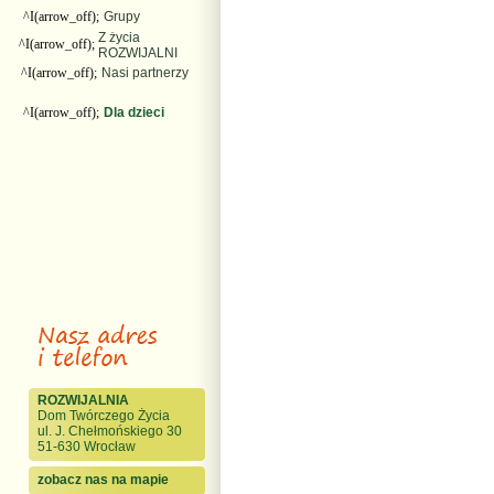
^I(arrow_off);
Grupy
Z życia
^I(arrow_off);
ROZWIJALNI
^I(arrow_off);
Nasi partnerzy
^I(arrow_off);
Dla dzieci
ROZWIJALNIA
Dom Twórczego Życia
ul. J. Chełmońskiego 30
51-630 Wrocław
zobacz nas na mapie