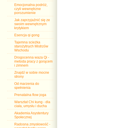
Emocjonalna podróż,
czyli wewnętrzne
porozumienie
Jak zaprzyjaźnić się ze
swoim wewnętrznym
krytykiem
Esencja qi gong
Tajemna scieżka
starożytnych Mistrzów
Wschodu
Drogocenna waza Qi -
metoda pracy z gorącem
i zimnem
Znajdź w sobie mocne
strony
Od marzenia do
spełnienia
Prenatalna flow joga
Warsztat Chi kung - dla
ciała, umysłu i ducha
Akademia Asystentury
Społecznej
Radosna zmysłowość -