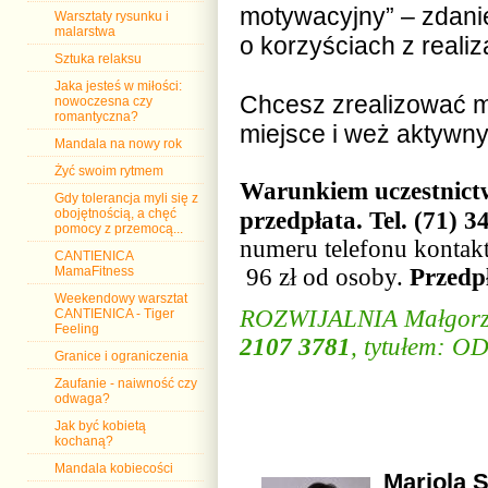
motywacyjny” – zdanie
Warsztaty rysunku i
malarstwa
o korzyściach z reali
Sztuka relaksu
Jaka jesteś w miłości:
Chcesz zrealizować m
nowoczesna czy
romantyczna?
miejsce i weż aktywny
Mandala na nowy rok
Żyć swoim rytmem
Warunkiem uczestnictwa
Gdy tolerancja myli się z
obojętnością, a chęć
przedpłata. Tel. (71) 3
pomocy z przemocą...
numeru telefonu konta
CANTIENICA
MamaFitness
96 zł od osoby.
Przedp
Weekendowy warsztat
ROZWIJALNIA Małgorza
CANTIENICA - Tiger
Feeling
2107 3781
, tytułem: 
Granice i ograniczenia
Zaufanie - naiwność czy
odwaga?
Jak być kobietą
kochaną?
Mandala kobiecości
Mariola S