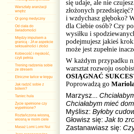
się udaje, ale nie czuje
Warsztaty aranżacji
złożonych przedsięzięć?
wnętrz
i wzdychasz głęboko? W
Qi gong medyczny
dla Ciebie osób? Czy po
Od ciała do
świadomości
wysiłku i spodziewanych
Między impulsem a
podejmujesz jakieś kroki
granicą - JA w aspekcie
seksualności i złości
może jest zupełnie inacze
Kobiecość i męskość,
czyli pełnia
W każdym przypadku nie
Trening radzenia sobie
warsztat rozwoju osobi
ze stresem
OSIĄGNAĆ SUKCES? w s
Etniczne tańce w kręgu
Poprowadzą go
Mariola
Jak radzić sobie z
bólem?
Marzysz...
Chciałabym
Taniec hula
Chciałabym mieć dom i
Życie spełnione czy
wypełnione?
Myślisz:
Byłoby cudown
Roztańczona wiosną,
Głowisz się:
Jak to zr
wiosną w moim ciele
Zastanawiasz się:
Cz
Masaż Lomi Lomi Nui