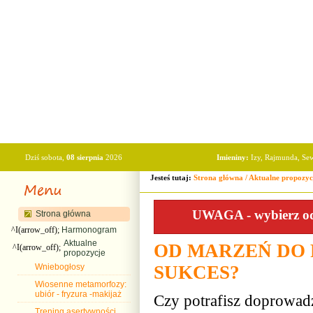
Dziś sobota,
08 sierpnia
2026
Imieniny:
Izy, Rajmunda, Se
Jesteś tutaj:
Strona główna
/
Aktualne propozyc
UWAGA - wybierz odp
Strona główna
^I(arrow_off);
Harmonogram
Aktualne
OD MARZEŃ DO 
^I(arrow_off);
propozycje
Wniebogłosy
SUKCES?
Wiosenne metamorfozy:
ubiór - fryzura -makijaż
Czy potrafisz doprowad
Trening asertywności