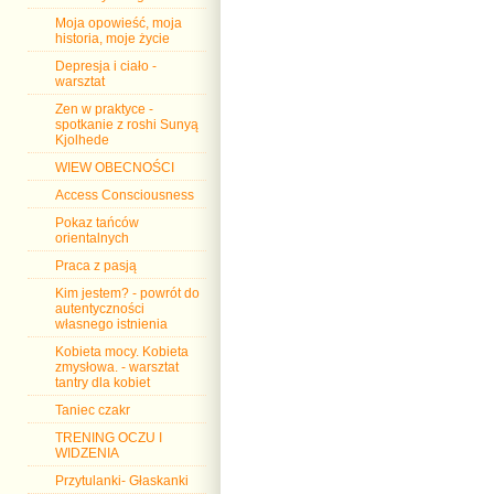
Moja opowieść, moja
historia, moje życie
Depresja i ciało -
warsztat
Zen w praktyce -
spotkanie z roshi Sunyą
Kjolhede
WIEW OBECNOŚCI
Access Consciousness
Pokaz tańców
orientalnych
Praca z pasją
Kim jestem? - powrót do
autentyczności
własnego istnienia
Kobieta mocy. Kobieta
zmysłowa. - warsztat
tantry dla kobiet
Taniec czakr
TRENING OCZU I
WIDZENIA
Przytulanki- Głaskanki