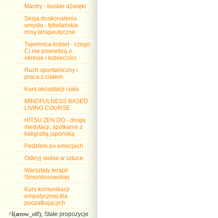
Mantry - boskie dźwięki
Sesja doskonalenia
umysłu - tybetańskie
misy terapeutyczne
Tajemnica kobiet - czego
Ci nie powiedzą o
okresie i kobiecości
Ruch spontaniczny i
praca z ciałem
Kurs akceptacji ciała
MINDFULNESS BASED
LIVING COURSE
HITSU ZEN DO - droga
medytacji, spotkanie z
kaligrafią japońską
Pedzlem po emocjach
Odkryj siebie w sztuce
Warsztaty terapii
Simontonowskiej
Kurs komunikacji
empatycznej dla
poczatkujących
^I(arrow_off);
Stałe propozycje