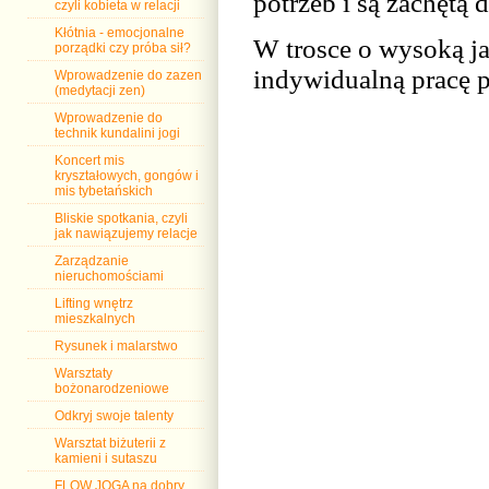
potrzeb i są zachętą 
czyli kobieta w relacji
Kłótnia - emocjonalne
W trosce o wysoką ja
porządki czy próba sił?
indywidualną pracę 
Wprowadzenie do zazen
(medytacji zen)
Wprowadzenie do
technik kundalini jogi
Koncert mis
kryształowych, gongów i
mis tybetańskich
Bliskie spotkania, czyli
jak nawiązujemy relacje
Zarządzanie
nieruchomościami
Lifting wnętrz
mieszkalnych
Rysunek i malarstwo
Warsztaty
bożonarodzeniowe
Odkryj swoje talenty
Warsztat biżuterii z
kamieni i sutaszu
FLOW JOGA na dobry