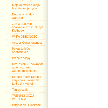
Moja opowieść, moja
historia, moje życie
Depresja i ciało -
warsztat
Zen w praktyce -
spotkanie z roshi Sunyą
Kjolhede
WIEW OBECNOŚCI
Access Consciousness
Pokaz tańców
orientalnych
Praca z pasją
Kim jestem? - powrót do
autentyczności
własnego istnienia
Kobieta mocy. Kobieta
zmysłowa. - warsztat
tantry dla kobiet
Taniec czakr
TRENING OCZU I
WIDZENIA
Przytulanki- Głaskanki