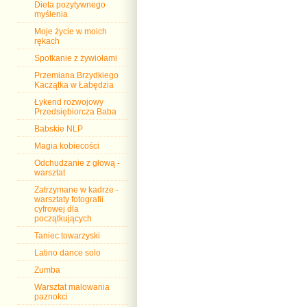
Dieta pozytywnego
myślenia
Moje życie w moich
rękach
Spotkanie z żywiołami
Przemiana Brzydkiego
Kaczątka w Łabędzia
Łykend rozwojowy
Przedsiębiorcza Baba
Babskie NLP
Magia kobiecości
Odchudzanie z głową -
warsztat
Zatrzymane w kadrze -
warsztaty fotografii
cyfrowej dla
początkujących
Taniec towarzyski
Latino dance solo
Zumba
Warsztat malowania
paznokci