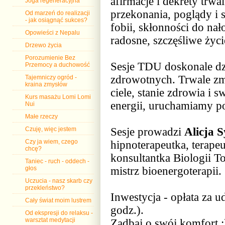
afirmacje i dekrety trw
Joga regeneracyjna
przekonania, poglądy i
Od marzeń do realizacji
- jak osiągnąć sukces?
fobii, skłonności do na
Opowieści z Nepalu
radosne, szczęśliwe życi
Drzewo życia
Porozumienie Bez
Sesje TDU doskonale dz
Przemocy a duchowość
zdrowotnych. Trwale zm
Tajemniczy ogród -
kraina zmysłów
ciele, stanie zdrowia i
Kurs masażu Lomi Lomi
energii, uruchamiamy po
Nui
Małe rzeczy
Czuję, więc jestem
Sesje prowadzi
Alicja 
Czy ja wiem, czego
hipnoterapeutka, terape
chcę?
konsultantka Biologii 
Taniec - ruch - oddech -
głos
mistrz bioenergoterapii.
Uczucia - nasz skarb czy
przekleństwo?
Inwestycja - opłata za u
Cały świat moim lustrem
godz.).
Od ekspresji do relaksu -
warsztat medytacji
Zadbaj o swój komfort :