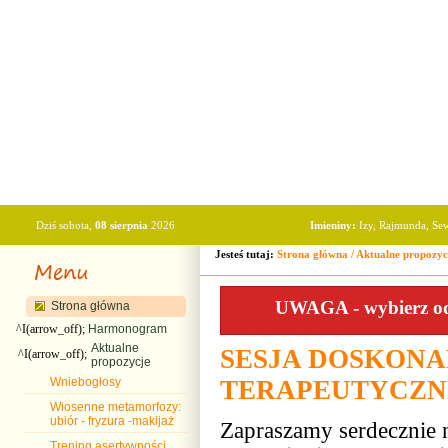
Dziś sobota,
08 sierpnia
2026
Imieniny:
Izy, Rajmunda, Se
Jesteś tutaj:
Strona główna
/
Aktualne propozyc
UWAGA - wybierz odp
Strona główna
^I(arrow_off);
Harmonogram
Aktualne
SESJA DOSKONA
^I(arrow_off);
propozycje
Wniebogłosy
TERAPEUTYCZN
Wiosenne metamorfozy:
ubiór - fryzura -makijaż
Zapraszamy serdecznie
Trening asertywności