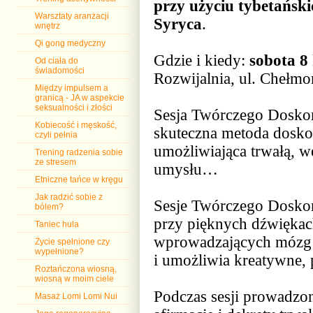
przy użyciu tybetańsk
Warsztaty aranżacji
Syryca
.
wnętrz
Qi gong medyczny
Gdzie i kiedy:
sobota 8 
Od ciała do
świadomości
Rozwijalnia, ul. Chełm
Między impulsem a
granicą - JA w aspekcie
seksualności i złości
Sesja Twórczego Doskon
Kobiecość i męskość,
skuteczna metoda dosko
czyli pełnia
umożliwiająca trwałą, w
Trening radzenia sobie
ze stresem
umysłu…
Etniczne tańce w kręgu
Jak radzić sobie z
Sesje Twórczego Doskon
bólem?
przy pięknych dźwiękac
Taniec hula
wprowadzających mózg w
Życie spełnione czy
wypełnione?
i umożliwia kreatywne
Roztańczona wiosną,
wiosną w moim ciele
Podczas sesji prowadzo
Masaż Lomi Lomi Nui