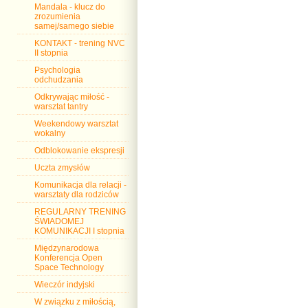
Mandala - klucz do
zrozumienia
samej/samego siebie
KONTAKT - trening NVC
II stopnia
Psychologia
odchudzania
Odkrywając miłość -
warsztat tantry
Weekendowy warsztat
wokalny
Odblokowanie ekspresji
Uczta zmysłów
Komunikacja dla relacji -
warsztaty dla rodziców
REGULARNY TRENING
ŚWIADOMEJ
KOMUNIKACJI I stopnia
Międzynarodowa
Konferencja Open
Space Technology
Wieczór indyjski
W związku z miłością,