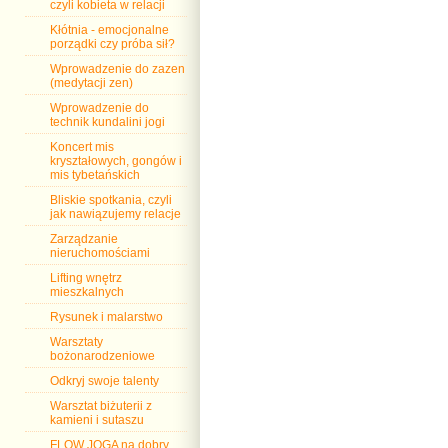
czyli kobieta w relacji
Kłótnia - emocjonalne
porządki czy próba sił?
Wprowadzenie do zazen
(medytacji zen)
Wprowadzenie do
technik kundalini jogi
Koncert mis
kryształowych, gongów i
mis tybetańskich
Bliskie spotkania, czyli
jak nawiązujemy relacje
Zarządzanie
nieruchomościami
Lifting wnętrz
mieszkalnych
Rysunek i malarstwo
Warsztaty
bożonarodzeniowe
Odkryj swoje talenty
Warsztat biżuterii z
kamieni i sutaszu
FLOW JOGA na dobry