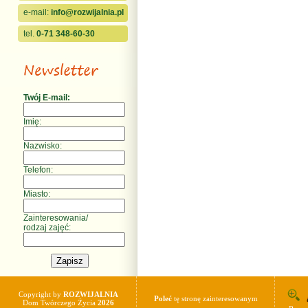
e-mail:
info@rozwijalnia.pl
tel.
0-71 348-60-30
Twój E-mail:
Imię:
Nazwisko:
Telefon:
Miasto:
Zainteresowania/
rodzaj zajęć:
Copyright by
ROZWIJALNIA
Poleć
tę stronę zainteresowanym
Dom Twórczego Życia
2026