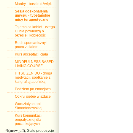
Mantry - boskie dźwięki
Sesja doskonalenia
umysłu - tybetańskie
misy terapeutyczne
Tajemnica kobiet - czego
Ci nie powiedzą o
okresie i kobiecości
Ruch spontaniczny i
praca z ciałem
Kurs akceptacji ciała
MINDFULNESS BASED
LIVING COURSE
HITSU ZEN DO - droga
medytacji, spotkanie z
kaligrafią japońską
Pedzlem po emocjach
Odkryj siebie w sztuce
Warsztaty terapii
Simontonowskiej
Kurs komunikacji
empatycznej dla
poczatkujących
^I(arrow_off);
Stałe propozycje