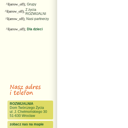
^I(arrow_off);
Grupy
Z życia
^I(arrow_off);
ROZWIJALNI
^I(arrow_off);
Nasi partnerzy
^I(arrow_off);
Dla dzieci
ROZWIJALNIA
Dom Twórczego Życia
ul. J. Chełmońskiego 30
51-630 Wrocław
zobacz nas na mapie