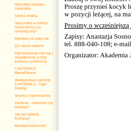
Warsztaty rysunku i
Proszę przynieś kocyk l
malarstwa
w pozycji leżącej, na ma
Sztuka relaksu
Jaka jesteś w miłości:
Prosimy o wcześniejszą 
nowoczesna czy
romantyczna?
Zapisy: Anastazja Sosn
Mandala na nowy rok
tel. 888-040-108; e-ma
Żyć swoim rytmem
Gdy tolerancja myli się z
Organizator: Akademia 
obojętnością, a chęć
pomocy z przemocą...
CANTIENICA
MamaFitness
Weekendowy warsztat
CANTIENICA - Tiger
Feeling
Granice i ograniczenia
Zaufanie - naiwność czy
odwaga?
Jak być kobietą
kochaną?
Mandala kobiecości