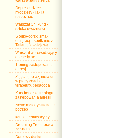
warsztat tantry serca
Depresja dzieci i
młodzieży - jak ją
rozpoznać
Warsztat Chi kung -
sztuka uważności
Słodko-gorzki smak
emigracji - spotkanie z
Tatianą Jewsiejewą
Warsztat wprowadzający
do medytacji
Trening zastępowania
agresji
Zdjęcie, obraz, metafora
w pracy coacha,
terapeuty, pedagoga
Kurs trenerski treningu
zastępowania agresji
Nowe metody słuchania
potrzeb
koncert relaksacyjny
Dreaming Tree - praca
ze snami
Domowy design