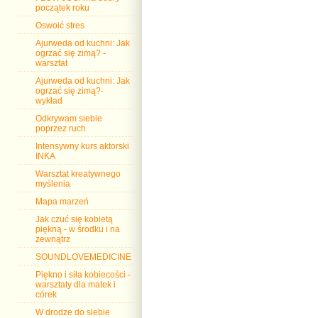
początek roku
Oswoić stres
Ajurweda od kuchni: Jak
ogrzać się zimą? -
warsztat
Ajurweda od kuchni: Jak
ogrzać się zimą?-
wykład
Odkrywam siebie
poprzez ruch
Intensywny kurs aktorski
INKA
Warsztat kreatywnego
myślenia
Mapa marzeń
Jak czuć się kobietą
piękną - w środku i na
zewnątrz
SOUNDLOVEMEDICINE
Piękno i siła kobiecości -
warsztaty dla matek i
córek
W drodze do siebie