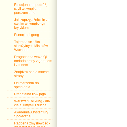
Emocjonalna podróż,
czyli wewnętrzne
porozumienie
Jak zaprzyjaźnić się ze
swoim wewnętrznym
krytykiem
Esencja qi gong
Tajemna scieżka
starożytnych Mistrzów
Wschodu
Drogocenna waza Qi -
metoda pracy z gorącem
i zimnem
Znajdź w sobie mocne
strony
Od marzenia do
spełnienia
Prenatalna flow joga
Warsztat Chi kung - dla
ciała, umysłu i ducha
Akademia Asystentury
Społecznej
Radosna zmysłowość -