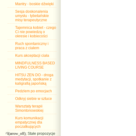
Mantry - boskie dźwięki
Sesja doskonalenia
umysłu - tybetańskie
misy terapeutyczne
Tajemnica kobiet - czego
Ci nie powiedzą o
okresie i kobiecości
Ruch spontaniczny i
praca z ciałem
Kurs akceptacji ciała
MINDFULNESS BASED
LIVING COURSE
HITSU ZEN DO - droga
medytacji, spotkanie z
kaligrafią japońską
Pedzlem po emocjach
Odkryj siebie w sztuce
Warsztaty terapii
Simontonowskiej
Kurs komunikacji
empatycznej dla
poczatkujących
^I(arrow_off);
Stałe propozycje