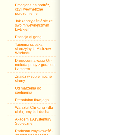
Emocjonalna podróż,
czyli wewnętrzne
porozumienie
Jak zaprzyjaźnić się ze
swoim wewnętrznym
krytykiem
Esencja qi gong
Tajemna scieżka
starożytnych Mistrzów
Wschodu
Drogocenna waza Qi -
metoda pracy z gorącem
i zimnem
Znajdź w sobie mocne
strony
Od marzenia do
spełnienia
Prenatalna flow joga
Warsztat Chi kung - dla
ciała, umysłu i ducha
Akademia Asystentury
Społecznej
Radosna zmysłowość -