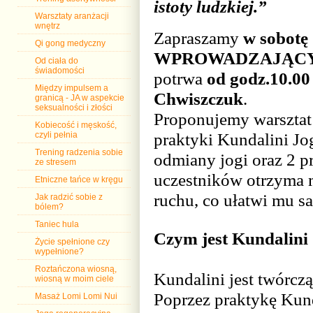
istoty ludzkiej.”
Warsztaty aranżacji
wnętrz
Zapraszamy
w sobotę
Qi gong medyczny
WPROWADZAJĄCY 
Od ciała do
świadomości
potrwa
od godz.10.00
Między impulsem a
Chwiszczuk
.
granicą - JA w aspekcie
seksualności i złości
Proponujemy warsztat
Kobiecość i męskość,
praktyki Kundalini Jog
czyli pełnia
Trening radzenia sobie
odmiany jogi oraz 2 p
ze stresem
uczestników otrzyma 
Etniczne tańce w kręgu
ruchu, co ułatwi mu s
Jak radzić sobie z
bólem?
Taniec hula
Czym jest Kundalini
Życie spełnione czy
wypełnione?
Roztańczona wiosną,
Kundalini jest twórczą
wiosną w moim ciele
Poprzez praktykę Kund
Masaż Lomi Lomi Nui