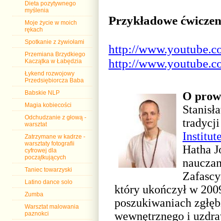
Dieta pozytywnego
myślenia
Przykładowe ćwiczen
Moje życie w moich
rękach
Spotkanie z żywiołami
http://www.youtube
Przemiana Brzydkiego
http://www.youtube
Kaczątka w Łabędzia
Łykend rozwojowy
Przedsiębiorcza Baba
Babskie NLP
O prow
Magia kobiecości
Stanisł
Odchudzanie z głową -
tradycj
warsztat
Institut
Zatrzymane w kadrze -
warsztaty fotografii
Hatha J
cyfrowej dla
początkujących
nauczan
Taniec towarzyski
Zafascy
Latino dance solo
który ukończył w 2009
Zumba
poszukiwaniach zgłęb
Warsztat malowania
wewnętrznego i uzdra
paznokci