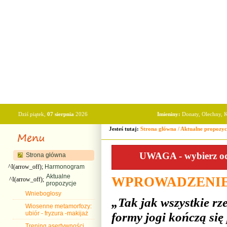
Dziś piątek,
07 sierpnia
2026
Imieniny:
Donaty, Olechny, K
Jesteś tutaj:
Strona główna
/
Aktualne propozyc
UWAGA - wybierz odp
Strona główna
^I(arrow_off);
Harmonogram
Aktualne
WPROWADZENIE 
^I(arrow_off);
propozycje
Wniebogłosy
„Tak jak wszystkie rz
Wiosenne metamorfozy:
formy jogi kończą się
ubiór - fryzura -makijaż
Trening asertywności