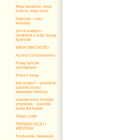
Moja opowieść, moja
historia, moje życie
Depresja i ciało -
warsztat
Zen w praktyce -
spotkanie z roshi Sunyą
Kjolhede
WIEW OBECNOŚCI
Access Consciousness
Pokaz tańców
orientalnych
Praca z pasją
Kim jestem? - powrót do
autentyczności
własnego istnienia
Kobieta mocy. Kobieta
zmysłowa. - warsztat
tantry dla kobiet
Taniec czakr
TRENING OCZU I
WIDZENIA
Przytulanki- Głaskanki