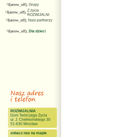
^I(arrow_off);
Grupy
Z życia
^I(arrow_off);
ROZWIJALNI
^I(arrow_off);
Nasi partnerzy
^I(arrow_off);
Dla dzieci
ROZWIJALNIA
Dom Twórczego Życia
ul. J. Chełmońskiego 30
51-630 Wrocław
zobacz nas na mapie