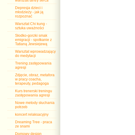
warsztat tantry serca
Depresja dzieci i
młodzieży - jak ją
rozpoznać
Warsztat Chi kung -
sztuka uważności
Słodko-gorzki smak
emigracji - spotkanie z
Tatianą Jewsiejewą
Warsztat wprowadzający
do medytacji
Trening zastępowania
agresji
Zdjęcie, obraz, metafora
w pracy coacha,
terapeuty, pedagoga
Kurs trenerski treningu
zastępowania agresji
Nowe metody słuchania
potrzeb
koncert relaksacyjny
Dreaming Tree - praca
ze snami
Domowy design