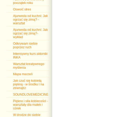
początek roku
Oswoić stres
Ajurweda od kuchni: Jak
ogrzać się zimą? -
warsztat
Ajurweda od kuchni: Jak
ogrzać się zimą?-
wykład
Odkrywam siebie
poprzez ruch
Intensywny kurs aktorski
INKA
Warsztat kreatywnego
myślenia
Mapa marzeń
Jak czuć się kobietą
piękną - w środku i na
zewnątrz
SOUNDLOVEMEDICINE
Piękno i siła kobiecości -
warsztaty dla matek i
córek
W drodze do siebie