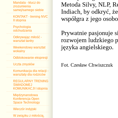
Mandala - klucz do
Metoda Silvy, NLP, Re
zrozumienia
Indiach, by odkryć, że
samej/samego siebie
KONTAKT - trening NVC
współgra z jego osobow
II stopnia
Psychologia
odchudzania
Prywatnie pasjonuje s
Odkrywając miłość -
rozwojem ludzkiego p
warsztat tantry
języka angielskiego.
Weekendowy warsztat
wokalny
Odblokowanie ekspresji
Fot. Czesław Chwiszczuk
Uczta zmysłów
Komunikacja dla relacji -
warsztaty dla rodziców
REGULARNY TRENING
ŚWIADOMEJ
KOMUNIKACJI I stopnia
Międzynarodowa
Konferencja Open
Space Technology
Wieczór indyjski
W związku z miłością,