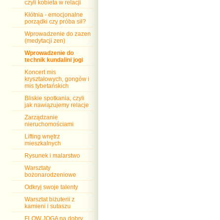
czyli kobieta w relacji
Kłótnia - emocjonalne
porządki czy próba sił?
Wprowadzenie do zazen
(medytacji zen)
Wprowadzenie do
technik kundalini jogi
Koncert mis
kryształowych, gongów i
mis tybetańskich
Bliskie spotkania, czyli
jak nawiązujemy relacje
Zarządzanie
nieruchomościami
Lifting wnętrz
mieszkalnych
Rysunek i malarstwo
Warsztaty
bożonarodzeniowe
Odkryj swoje talenty
Warsztat biżuterii z
kamieni i sutaszu
FLOW JOGA na dobry