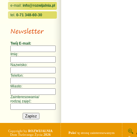
e-mail:
info@rozwijalnia.pl
tel.
0-71 348-60-30
Twój E-mail:
Imię:
Nazwisko:
Telefon:
Miasto:
Zainteresowania/
rodzaj zajęć:
Copyright by
ROZWIJALNIA
Poleć
tę stronę zainteresowanym
Dom Twórczego Życia
2026