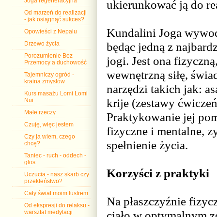
Joga regeneracyjna
ukierunkować ją do rea
Od marzeń do realizacji
- jak osiągnąć sukces?
Kundalini Joga wywodzi
Opowieści z Nepalu
będąc jedną z najbard
Drzewo życia
Porozumienie Bez
jogi. Jest ona fizyczn
Przemocy a duchowość
wewnętrzną siłę, świad
Tajemniczy ogród -
kraina zmysłów
narzędzi takich jak: a
Kurs masażu Lomi Lomi
krije (zestawy ćwicze
Nui
Małe rzeczy
Praktykowanie jej pom
Czuję, więc jestem
fizyczne i mentalne, 
Czy ja wiem, czego
spełnienie życia.
chcę?
Taniec - ruch - oddech -
głos
Korzyści z praktyki
Uczucia - nasz skarb czy
przekleństwo?
Cały świat moim lustrem
Na płaszczyźnie fizyc
Od ekspresji do relaksu -
ciało w optymalnym z
warsztat medytacji