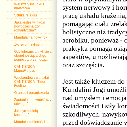
Warsztaty rysunku i
system nerwowy i hor
malarstwa
pracę układu krążeni
Sztuka relaksu
pomagając ciału zrelak
Jaka jesteś w miłości:
nowoczesna czy
holistyczne niż trady
romantyczna?
Mandala na nowy rok
aerobiku, ponieważ - o
Żyć swoim rytmem
praktyka pomaga osią
Gdy tolerancja myli się z
aspektów, umożliwiaj
obojętnością, a chęć
pomocy z przemocą...
oraz szczęścia.
CANTIENICA
MamaFitness
Weekendowy warsztat
Jest także kluczem do
CANTIENICA - Tiger
Feeling
Kundalini Jogi umożl
Granice i ograniczenia
nad umysłem i emocja
Zaufanie - naiwność czy
świadomości i siły ko
odwaga?
Jak być kobietą
szkodliwych, nawykow
kochaną?
przed doświadczanie w 
Mandala kobiecości