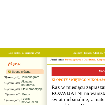
Dziś piątek,
07 sierpnia
2026
Imieniny:
Donaty, Olechny, K
Jesteś tutaj:
Strona główna
/
Dla dzieci
/
Kłopot
UWAGA
Strona główna
^I(arrow_off);
Harmonogram
KŁOPOTY ŚWIĘTEGO MIKOŁAJ
Aktualne
^I(arrow_off);
propozycje
Raz w miesiącu zaprasza
^I(arrow_off);
Stałe propozycje
ROZWIJALNI na warszta
^I(arrow_off);
Grupy
świat niebanalnie, z mat
Z życia
^I(arrow_off);
ROZWIJALNI