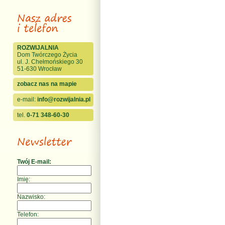
ROZWIJALNIA
Dom Twórczego Życia
ul. J. Chełmońskiego 30
51-630 Wrocław
zobacz nas na mapie
e-mail:
info@rozwijalnia.pl
tel.
0-71 348-60-30
Twój E-mail:
Imię:
Nazwisko:
Telefon: