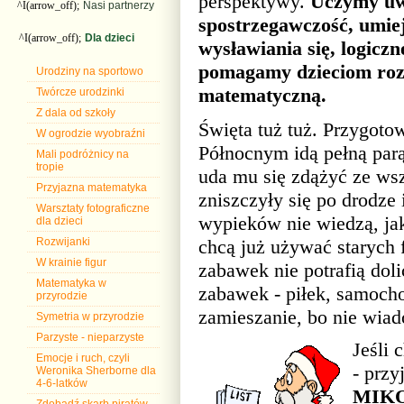
perspektywy.
Uczymy uw
^I(arrow_off);
Nasi partnerzy
spostrzegawczość, umie
^I(arrow_off);
Dla dzieci
wysławiania się, logiczn
pomagamy dzieciom rozw
Urodziny na sportowo
matematyczną.
Twórcze urodzinki
Z dala od szkoły
Święta tuż tuż. Przygoto
W ogrodzie wyobraźni
Północnym idą pełną par
Mali podróżnicy na
tropie
uda mu się zdążyć ze wsz
Przyjazna matematyka
zniszczyły się po drodze 
Warsztaty fotograficzne
wypieków nie wiedzą, jak
dla dzieci
chcą już używać starych f
Rozwijanki
W krainie figur
zabawek nie potrafią doli
Matematyka w
zabawek - piłek, samocho
przyrodzie
zamieszanie, bo nie wiad
Symetria w przyrodzie
Parzyste - nieparzyste
Jeśli
Emocje i ruch, czyli
- przy
Weronika Sherborne dla
4-6-latków
MIKOŁ