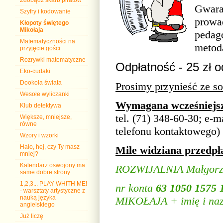
Zdobądź skarb piratów
Gwara
Szyfry i kodowanie
prowa
Kłopoty świętego
Mikołaja
pedag
Matematyczności na
metod
przyjęcie gości
Rozrywki matematyczne
Odpłatność - 25 zł o
Eko-cudaki
Dookoła świata
Prosimy przynieść ze s
Wesołe wyliczanki
Wymagana wcześniejsz
Klub detektywa
tel. (71) 348-60-30; e-m
Większe, mniejsze,
równe
telefonu kontaktowego)
Wzory i wzorki
Halo, hej, czy Ty masz
Mile widziana przedpł
mniej?
Kalendarz oswojony ma
ROZWIJALNIA Małgorza
same dobre strony
1,2,3... PLAY WHITH ME!
nr konta
63 1050 1575 
- warsztaty artystyczne z
nauką języka
MIKOŁAJA + imię i naz
angielskiego
Już liczę