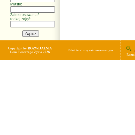
Miasto:
Zainteresowania/
rodzaj zajęć:
Copyright by
ROZWIJALNIA
Poleć
tę stronę zainteresowanym
Dom Twórczego Życia
2026
Rozmi