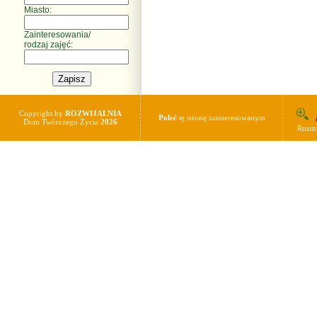
Miasto:
Zainteresowania/
rodzaj zajęć:
Copyright by
ROZWIJALNIA
Poleć
tę stronę zainteresowanym
Dom Twórczego Życia
2026
Rozmi