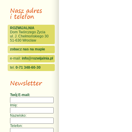
ROZWIJALNIA
Dom Twórczego Życia
ul. J. Chełmońskiego 30
51-630 Wrocław
zobacz nas na mapie
e-mail:
info@rozwijalnia.pl
tel.
0-71 348-60-30
Twój E-mail:
Imię:
Nazwisko:
Telefon: