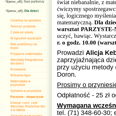
świat niebanalnie, z m
^I(arrow_off);
Nasi partnerzy
ćwiczymy spostrzegawcz
^I(arrow_off);
Dla dzieci
się, logicznego myśleni
Urodziny na sportowo
matematyczną.
Dla dzie
Twórcze urodzinki
warsztat PARZYSTE
Z dala od szkoły
uczyć, bawiąc. Wystarczy
W ogrodzie wyobraźni
r. o godz. 10.00 (warsz
Mali podróżnicy na
tropie
Prowadzi
Alicja Ke
Przyjazna matematyka
zaprzyjaźnająca dzi
Warsztaty fotograficzne
dla dzieci
przy użyciu metody
Rozwijanki
Doron.
W krainie figur
Matematyka w
Prosimy o przynies
przyrodzie
Symetria w przyrodzie
Odpłatność - 25 zł o
Parzyste - nieparzyste
Emocje i ruch, czyli
Wymagana wcześnie
Weronika Sherborne dla
4-6-latków
tel. (71) 348-60-30; 