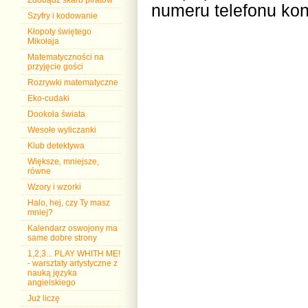
Zdobądź skarb piratów
numeru telefonu ko
Szyfry i kodowanie
Kłopoty świętego
Mikołaja
Matematyczności na
przyjęcie gości
Rozrywki matematyczne
Eko-cudaki
Dookoła świata
Wesołe wyliczanki
Klub detektywa
Większe, mniejsze,
równe
Wzory i wzorki
Halo, hej, czy Ty masz
mniej?
Kalendarz oswojony ma
same dobre strony
1,2,3... PLAY WHITH ME!
- warsztaty artystyczne z
nauką języka
angielskiego
Już liczę