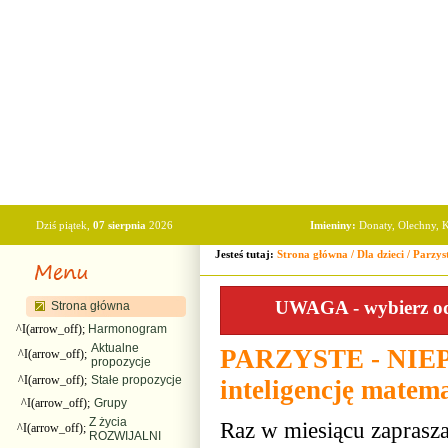
Dziś piątek,
07 sierpnia
2026
Imieniny:
Donaty, Olechny, K
Jesteś tutaj:
Strona główna
/
Dla dzieci
/
Parzyst
UWAGA - wybierz odp
Strona główna
^I(arrow_off);
Harmonogram
Aktualne
PARZYSTE - NIEPA
^I(arrow_off);
propozycje
^I(arrow_off);
Stałe propozycje
inteligencję matema
^I(arrow_off);
Grupy
Z życia
Raz w miesiącu zapras
^I(arrow_off);
ROZWIJALNI