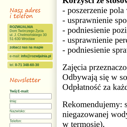
Korzyści ze st
- poszerzenie pola
- usprawnienie spo
ROZWIJALNIA
- podniesienie poz
Dom Twórczego Życia
ul. J. Chełmońskiego 30
- usprawnienie pe
51-630 Wrocław
- podniesienie spr
zobacz nas na mapie
e-mail:
info@rozwijalnia.pl
Zajęcia przeznaczo
tel.
0-71 348-60-30
Odbywają się w sob
Odpłatność za każd
Twój E-mail:
Imię:
Rekomendujemy: str
Nazwisko:
niegazowanej wody
Telefon:
w termosie).