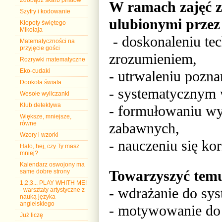
Zdobądź skarb piratów
W ramach zajęć z 
Szyfry i kodowanie
ulubionymi przez
Kłopoty świętego
Mikołaja
- doskonaleniu tec
Matematyczności na
przyjęcie gości
zrozumieniem,
Rozrywki matematyczne
Eko-cudaki
- utrwaleniu pozna
Dookoła świata
- systematycznym 
Wesołe wyliczanki
Klub detektywa
- formułowaniu wy
Większe, mniejsze,
zabawnych,
równe
Wzory i wzorki
- nauczeniu się ko
Halo, hej, czy Ty masz
mniej?
Kalendarz oswojony ma
Towarzyszyć tem
same dobre strony
1,2,3... PLAY WHITH ME!
- wdrażanie do sys
- warsztaty artystyczne z
nauką języka
angielskiego
- motywowanie do
Już liczę