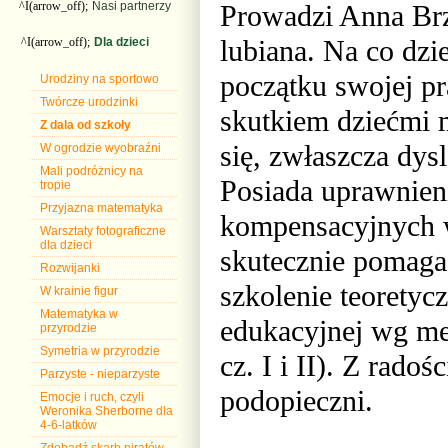
Prowadzi
Anna Br
^I(arrow_off);
Nasi partnerzy
lubiana. Na co dzi
^I(arrow_off);
Dla dzieci
początku swojej p
Urodziny na sportowo
Twórcze urodzinki
skutkiem dziećmi 
Z dala od szkoły
się, zwłaszcza dys
W ogrodzie wyobraźni
Mali podróżnicy na
Posiada uprawnien
tropie
Przyjazna matematyka
kompensacyjnych w
Warsztaty fotograficzne
dla dzieci
skutecznie pomaga
Rozwijanki
szkolenie teoretycz
W krainie figur
Matematyka w
edukacyjnej wg me
przyrodzie
Symetria w przyrodzie
cz. I i II). Z radoś
Parzyste - nieparzyste
podopieczni.
Emocje i ruch, czyli
Weronika Sherborne dla
4-6-latków