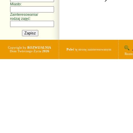
Miasto:
Zainteresowania/
rodzaj zajęć:
Copyright by
ROZWIJALNIA
Poleć
tę stronę zainteresowanym
Dom Twórczego Życia
2026
Rozmi