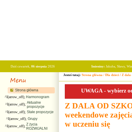
Dziś czwartek,
06 sierpnia
2026
Imieniny:
Jakuba, Sławy, Wi
Jesteś tutaj:
Strona główna
/
Dla dzieci
/
Z dala 
UWAGA - wybierz odp
Strona główna
^I(arrow_off);
Harmonogram
Aktualne
Z DALA OD SZK
^I(arrow_off);
propozycje
^I(arrow_off);
Stałe propozycje
weekendowe zajęcia
^I(arrow_off);
Grupy
w uczeniu się
Z życia
^I(arrow_off);
ROZWIJALNI